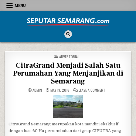
Skip to content
MENU
Seputar Semarang
All About Semarang
POSTED IN
ADVERTORIAL
CitraGrand Menjadi Salah Satu
Perumahan Yang Menjanjikan di
Semarang
ON CITRAGRAND MEN
ADMIN
MAY 19, 2016
LEAVE A COMMENT
CitraGrand Semarang merupakan kota mandiri eksklusif
dengan luas 60 Ha persembahan dari grup CIPUTRA yang