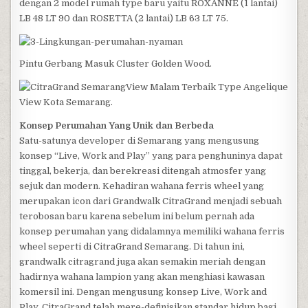
dengan 2 model rumah type baru yaitu ROXANNE (1 lantai)
LB 48 LT 90 dan ROSETTA (2 lantai) LB 63 LT 75.
Pintu Gerbang Masuk Cluster Golden Wood.
View Malam Terbaik Type Angelique
View Kota Semarang.
Konsep Perumahan Yang Unik dan Berbeda
Satu-satunya developer di Semarang yang mengusung
konsep “Live, Work and Play” yang para penghuninya dapat
tinggal, bekerja, dan berekreasi ditengah atmosfer yang
sejuk dan modern. Kehadiran wahana ferris wheel yang
merupakan icon dari Grandwalk CitraGrand menjadi sebuah
terobosan baru karena sebelum ini belum pernah ada
konsep perumahan yang didalamnya memiliki wahana ferris
wheel seperti di CitraGrand Semarang. Di tahun ini,
grandwalk citragrand juga akan semakin meriah dengan
hadirnya wahana lampion yang akan menghiasi kawasan
komersil ini. Dengan mengusung konsep Live, Work and
Play, CitraGrand telah mere-definisikan standar hidup bagi