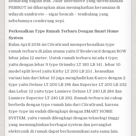
Semarang bagian atas. Jalur alternative yang direncanakan
PEMKOT ini diharapkan akan meningkatkan keramaian di
wilayah sambiroto – sigar bencah – tembalang yang
sebelumnya cenderung sepi.
Perkenalkan Type Rumah Terbaru Dengan Smart Home
System
Bulan April 2016 ini CitraGrand memperkenalkan type
rumah terbaru di jalan utama yaitu D’Boulevard dengan ROW
lebar jalan 12 meter. Untuk rumah terbaru ini ada 4 type;
yaitu dengan lebar 9 type Grimsby LT 180 LB 141 , lebar 10
model split level yaitu Kirby LT 200 LB 251 , kemudian
variasi lain dari lebar 10 juga menghadirkan Kuzco dengan 2
type yaitu Deluxe LT 200 LB 196 dan Superior LT 200 LB 232
dan Lebar 12 yaitu type Lumiere Deluxe LT 240 LB 264 dan
Lumiere Superior LT 240 LB 292. Rumah terbaru ini cukup
berbeda dengan type rumah lain dari CitraGrand, karena
type-type ini sudah dilengkapi dengan SMART HOME
SYSTEM, yaitu rumah dilengkapi dengan teknologi tinggi
yang memungkinkan berbagai system dan perangkat
elektronik di rumah dapat berkomunikasi satu sama lain.