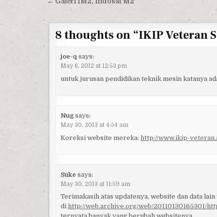
Post navigation
← Galeri IM2, Indosat M2
8 thoughts on “
IKIP Veteran 
joe-q
says:
May 6, 2012 at 12:53 pm
untuk jurusan pendidikan teknik mesin katanya a
Nug
says:
May 30, 2013 at 4:54 am
Koreksi website mereka:
http://www.ikip-veteran.a
Suke
says:
May 30, 2013 at 11:59 am
Terimakasih atas updatenya, website dan data lain 
di
http://web.archive.org/web/20110130165301/http
ternyata banyak yang berubah websitenya