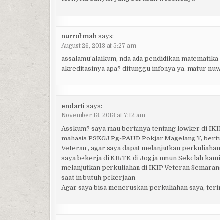
nurrohmah
says:
August 26, 2013 at 5:27 am
assalamu’alaikum, nda ada pendidikan matematika y
akreditasinya apa? ditunggu infonya ya. matur nu
endarti
says:
November 13, 2013 at 7:12 am
Asskum? saya mau bertanya tentang lowker di IKIP
mahasis PSKGJ Pg-PAUD Pokjar Magelang Y, bertu
Veteran , agar saya dapat melanjutkan perkuliahan 
saya bekerja di KB/TK di Jogja nmun Sekolah kami 
melanjutkan perkuliahan di IKIP Veteran Semara
saat in butuh pekerjaan
Agar saya bisa meneruskan perkuliahan saya, teri