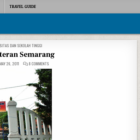
TRAVEL GUIDE
 IN
SITAS DAN SEKOLAH TINGGI
eteran Semarang
ON IKIP VETERAN SEMARANG
MAY 26, 2011
8 COMMENTS