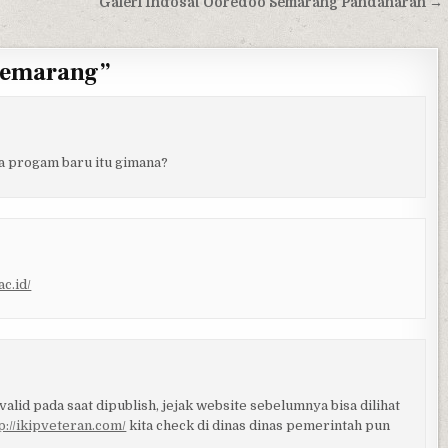
Galeri Indosat Ooredoo Semarang Pandanaran →
Semarang
”
da progam baru itu gimana?
c.id/
valid pada saat dipublish, jejak website sebelumnya bisa dilihat
://ikipveteran.com/
kita check di dinas dinas pemerintah pun