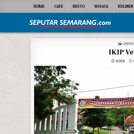
Skip to content
HOME
CAFE
RESTO
WISATA
KULINER
Seputar Semarang
All About Semarang
POSTED
UNIVER
IKIP V
ADMIN