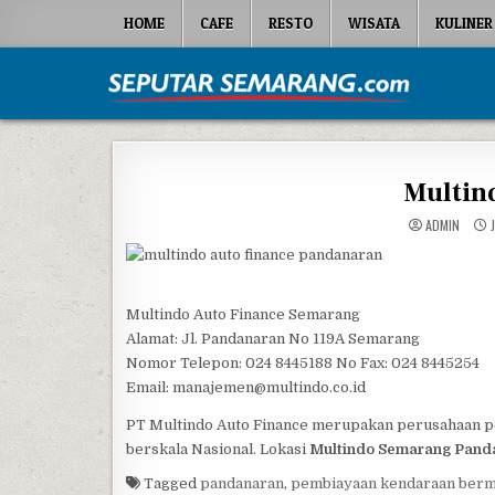
Skip to content
HOME
CAFE
RESTO
WISATA
KULINER
Seputar Semarang
All About Semarang
Multin
ADMIN
J
Multindo Auto Finance Semarang
Alamat: Jl. Pandanaran No 119A Semarang
Nomor Telepon: 024 8445188 No Fax: 024 8445254
Email: manajemen@multindo.co.id
PT Multindo Auto Finance merupakan perusahaan p
berskala Nasional. Lokasi
Multindo Semarang Pand
Tagged
pandanaran
,
pembiayaan kendaraan ber