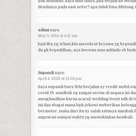
pak multindo..saya mau tanya..jika terjadi ke ter
dendanya pada saat setor?.apa tidak bisa dihitung
adimi
says:
May 3, 2014 at 4:41 am
bpk/ibu yg trhmt,klu merekrut kryawn yg brpendid
dn gk brpnddkan,..sya kecewa sma mltindo cb bnd
Supandi
says:
April 3, 2020 at 12:02 pm
Saya supandi baru 1bln berjalan sy credit mobil e
covid 19. musibah yg sangat serius di negara ini 
menghasilkan karna acara2 wedding/ivent sdh di t
ini.dan sbagai mana bpk jokowi meberikan kelong
bermotor .maka dari itu sy salah satunya nasaba
angsuran sampai waktu yg memukinkan kembali..