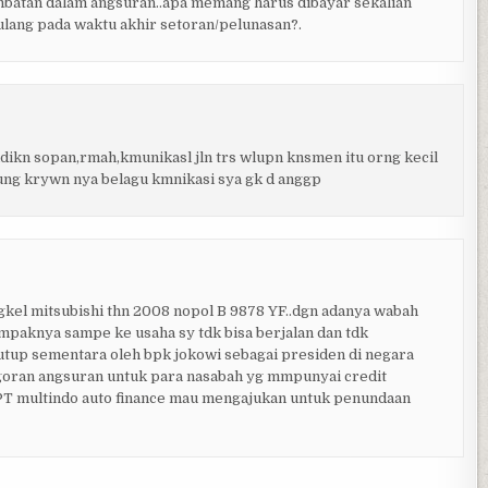
lambatan dalam angsuran..apa memang harus dibayar sekalian
 ulang pada waktu akhir setoran/pelunasan?.
ikn sopan,rmah,kmunikasl jln trs wlupn knsmen itu orng kecil
ung krywn nya belagu kmnikasi sya gk d anggp
ngkel mitsubishi thn 2008 nopol B 9878 YF..dgn adanya wabah
dampaknya sampe ke usaha sy tdk bisa berjalan dan tdk
utup sementara oleh bpk jokowi sebagai presiden di negara
goran angsuran untuk para nasabah yg mmpunyai credit
h PT multindo auto finance mau mengajukan untuk penundaan