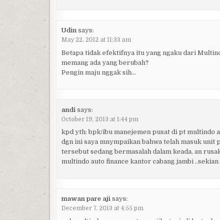
Udin
says:
May 22, 2012 at 11:33 am
Betapa tidak efektifnya itu yang ngaku dari Mult
memang ada yang berubah?
Pengin maju nggak sih…
andi
says:
October 19, 2013 at 1:44 pm
kpd yth: bpk/ibu manejemen pusat di pt multindo a
dgn ini saya mnympaikan bahwa telah masuk unit 
tersebut sedang bermasalah dalam keada, an rusak,
multindo auto finance kantor cabang jambi ..sekian
mawan pare aji
says:
December 7, 2013 at 4:55 pm