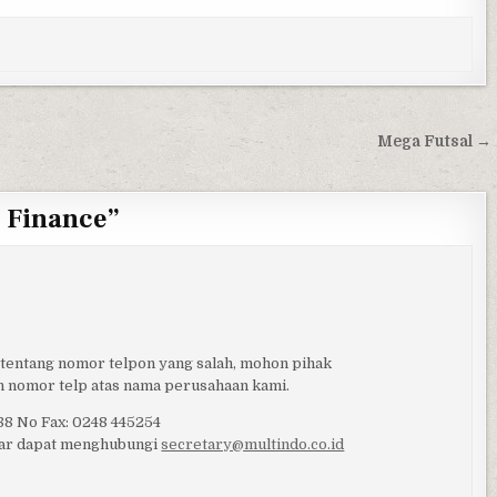
Mega Futsal →
 Finance
”
 tentang nomor telpon yang salah, mohon pihak
 nomor telp atas nama perusahaan kami.
88 No Fax: 0248 445254
nar dapat menghubungi
secretary@multindo.co.id