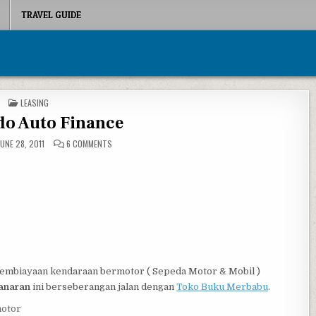
TRAVEL GUIDE
POSTED IN
LEASING
do Auto Finance
ON MULTINDO AUTO FINANCE
UNE 28, 2011
6 COMMENTS
embiayaan kendaraan bermotor ( Sepeda Motor & Mobil )
anaran
ini berseberangan jalan dengan
Toko Buku Merbabu
.
motor