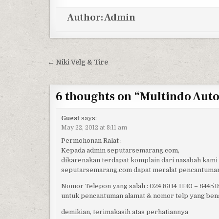
Author:
Admin
Post navigation
← Niki Velg & Tire
6 thoughts on “
Multindo Auto
Guest
says:
May 22, 2012 at 8:11 am
Permohonan Ralat :
Kepada admin seputarsemarang.com,
dikarenakan terdapat komplain dari nasabah kami
seputarsemarang.com dapat meralat pencantuman
Nomor Telepon yang salah : 024 8314 1130 – 84451
untuk pencantuman alamat & nomor telp yang be
demikian, terimakasih atas perhatiannya