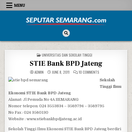
Skip to content
MENU
Seputar Semarang
All About Semarang
POSTED IN
UNIVERSITAS DAN SEKOLAH TINGGI
STIE Bank BPD Jateng
ON STIE BANK BPD JA
ADMIN
JUNE 8, 2011
10 COMMENTS
Sekolah
Tinggi Ilmu
Ekonomi STIE Bank BPD Jateng
Alamat: Jl Pemuda No 4A SEMARANG
Nomor telepon: 024 3553834 – 3569794 – 3569795
No Fax : 024 3560130
Website : www.stiebankbpdjateng.ac.id
Sekolah Tinggi Ilmu Ekonomi STIE Bank BPD Jateng berdiri