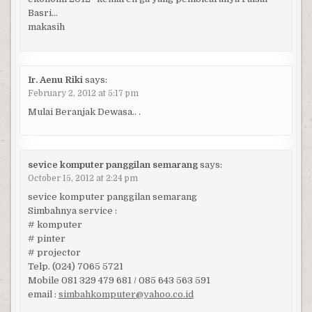
Basri…
makasih
Ir. Aenu Riki
says:
February 2, 2012 at 5:17 pm
Mulai Beranjak Dewasa.. .
sevice komputer panggilan semarang
says:
October 15, 2012 at 2:24 pm
sevice komputer panggilan semarang
Simbahnya service :
# komputer
# pinter
# projector
Telp. (024) 7065 5721
Mobile 081 329 479 681 / 085 643 563 591
email :
simbahkomputer@yahoo.co.id