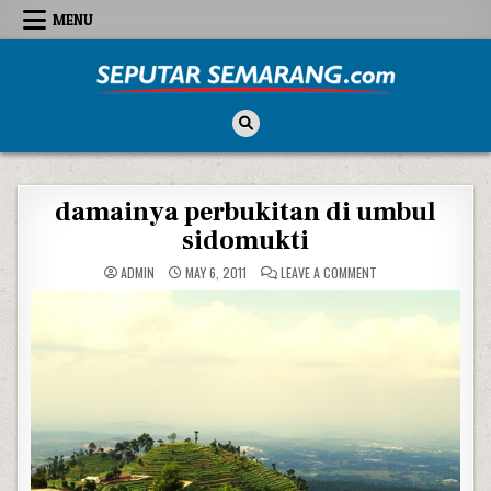
Skip to content
MENU
Seputar Semarang
All About Semarang
damainya perbukitan di umbul
sidomukti
ON DAMAINYA PERBUK
ADMIN
MAY 6, 2011
LEAVE A COMMENT