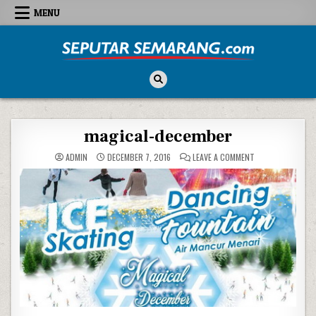
Skip to content
MENU
Seputar Semarang
All About Semarang
magical-december
ON MAGICAL-DEC
ADMIN
DECEMBER 7, 2016
LEAVE A COMMENT