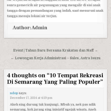
suara gemericik air pegunungan yang mengalir di sisi anak
tangga dengan pemandangan yang indah, saat menuruni anak
tangga menuju lokasi air terjun.
Author:
Admin
Post navigation
Event | Tahun Baru Bersama Krakatau dan Naff →
← Lowongan Kerja Administrasi – Sales, Astra Isuzu
4 thoughts on “
10 Tempat Rekreasi
Di Semarang Yang Paling Populer
”
ndop
says:
December 17, 2014 at 4:19 pm
Akeh sing durung tak kunjungi.. Mbuh ya, nek pas ndik
semarang, kok jarang sing inisiatif ngejak wisata. Aneh