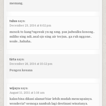
memang.
tulus
says:
December 23, 2014 at 6:02 pm
mosok to kang?ngesuk yn ng smg. pas jadwalku kosong..
miliho sing ndi..asal ojo sing air terjun.. ga ruh nggone..
soale…hahaha..
tirta
says:
December 26, 2014 at 10:52 pm
Pengen kesana
wijaya
says:
August 15, 2015 at 1:56 am
kalau bisa dikasi alamat biar lebih mudah mencapainya.
wonderia? semoga nambah lagi destinasi wisatanya.