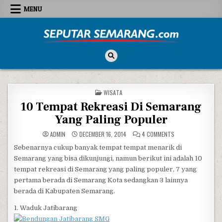
Skip to content
MENU
Seputar Semarang
All About Semarang
POSTED IN
WISATA
10 Tempat Rekreasi Di Semarang
Yang Paling Populer
ON 10 TEMPAT REKR
ADMIN
DECEMBER 16, 2014
4 COMMENTS
Sebenarnya cukup banyak tempat tempat menarik di
Semarang yang bisa dikunjungi, namun berikut ini adalah 10
tempat rekreasi di Semarang yang paling populer, 7 yang
pertama berada di Semarang Kota sedangkan 3 lainnya
berada di Kabupaten Semarang.
1. Waduk Jatibarang