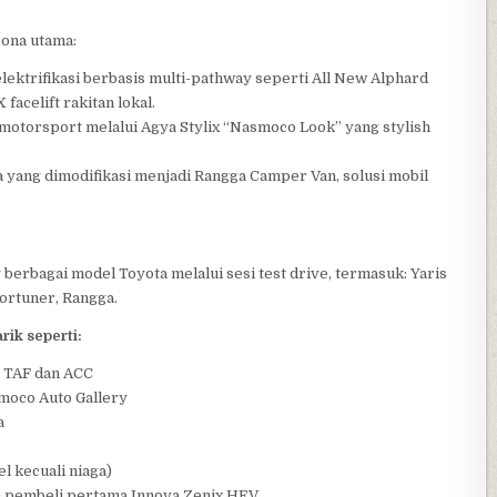
zona utama:
trifikasi berbasis multi-pathway seperti All New Alphard
acelift rakitan lokal.
orsport melalui Agya Stylix “Nasmoco Look” yang stylish
ng dimodifikasi menjadi Rangga Camper Van, solusi mobil
erbagai model Toyota melalui sesi test drive, termasuk: Yaris
ortuner, Rangga.
ik seperti:
i TAF dan ACC
smoco Auto Gallery
a
l kecuali niaga)
80 pembeli pertama Innova Zenix HEV