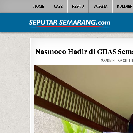
Skip to content
HOME
CAFE
RESTO
WISATA
KULINER
Seputar Semarang
All About Semarang
Nasmoco Hadir di GIIAS Sema
ADMIN
SEPTEM