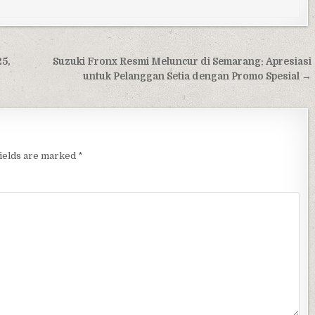
5,
Suzuki Fronx Resmi Meluncur di Semarang: Apresiasi
untuk Pelanggan Setia dengan Promo Spesial →
fields are marked
*