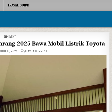
TRAVEL GUIDE
POSTED IN
EVENT
rang 2025 Bawa Mobil Listrik Toyota
ON NASMOCO HADIR DI GIIAS SEMARANG 2025 BAWA 
BER 19, 2025
LEAVE A COMMENT