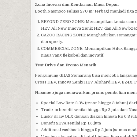
Zona Inovasi dan Kendaraan Masa Depan
Booth Nasmoco seluas 270 m² terbagi menjadi tiga 
BEYOND ZERO ZONE: Menampilkan kendaraan elek
HEV, All New Innova Zenix HEV, dan All New bZ4X f
GAZOO RACING ZONE: Menghadirkan semangat mot
dan sporty.
COMMERCIAL ZONE: Menampilkan Hilux Rangga ya
niaga yang fleksibel dan inovatif.
Test Drive dan Promo Menarik
Pengunjung GIIAS Semarang bisa mencoba langsung b
Cross HEV, Innova Zenix HEV, Alphard HEV, BZ4X, F
Nasmoco juga menawarkan promo pembelian menar
Special Low Rate 2,3% (tenor hingga 3 tahun) dar
Trade-in benefit senilai hingga Rp 2 juta dari Na
Lucky draw OLX dengan diskon hingga Rp 6,8 jut
Benefit SEVA senilai Rp 1,5 juta
Additional cashback hingga Rp 2 juta (semua mode
Voucher staycation di hotel bintang lima untuk 