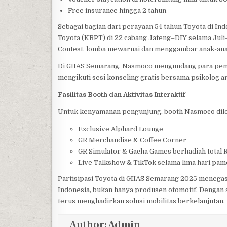
Free insurance hingga 2 tahun
Sebagai bagian dari perayaan 54 tahun Toyota di I
Toyota (KBPT) di 22 cabang Jateng–DIY selama Juli
Contest, lomba mewarnai dan menggambar anak-anak 
Di GIIAS Semarang, Nasmoco mengundang para pem
mengikuti sesi konseling gratis bersama psikolog an
Fasilitas Booth dan Aktivitas Interaktif
Untuk kenyamanan pengunjung, booth Nasmoco dil
Exclusive Alphard Lounge
GR Merchandise & Coffee Corner
GR Simulator & Gacha Games berhadiah total R
Live Talkshow & TikTok selama lima hari pa
Partisipasi Toyota di GIIAS Semarang 2025 menega
Indonesia, bukan hanya produsen otomotif. Dengan
terus menghadirkan solusi mobilitas berkelanjutan, 
Author:
Admin