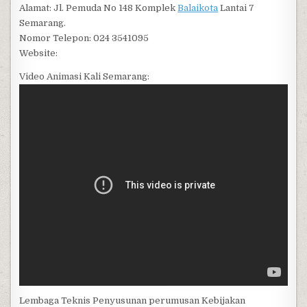
Alamat: Jl. Pemuda No 148 Komplek
Balaikota
Lantai 7
Semarang.
Nomor Telepon: 024 3541095
Website:
Video Animasi Kali Semarang:
Lembaga Teknis Penyusunan perumusan Kebijakan