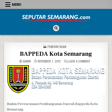
Skip to content
MENU
Seputar Semarang
All About Semarang
POSTED IN
PEMERINTAHAN
BAPPEDA Kota Semarang
ON BAPPEDA KOT
ADMIN
NOVEMBER 7, 2012
LEAVE A COMMENT
Badan Perencanaan Pembangunan Daerah Bappeda Kota
Semarang.