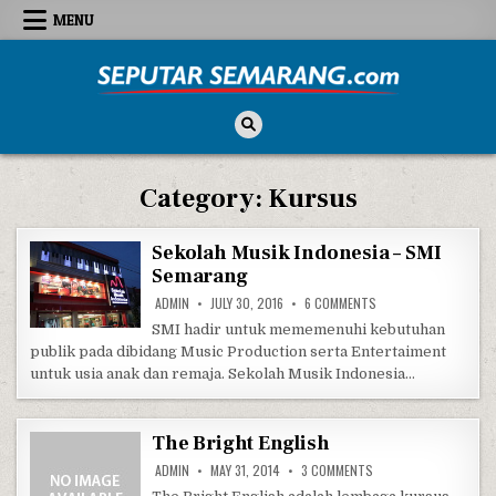
Skip to content
MENU
Seputar Semarang
All About Semarang
Category:
Kursus
Sekolah Musik Indonesia – SMI
Semarang
ON SEKOLAH MUSIK I
ADMIN
JULY 30, 2016
6 COMMENTS
SMI hadir untuk mememenuhi kebutuhan
publik pada dibidang Music Production serta Entertaiment
untuk usia anak dan remaja. Sekolah Musik Indonesia…
The Bright English
ON THE BRIGHT ENGLI
ADMIN
MAY 31, 2014
3 COMMENTS