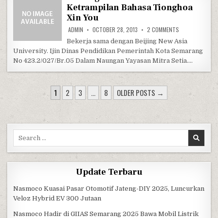
Ketrampilan Bahasa Tionghoa
Xin You
ON LEMBAGA PE
ADMIN
OCTOBER 28, 2013
2 COMMENTS
Bekerja sama dengan Beijing New Asia
University. Ijin Dinas Pendidikan Pemerintah Kota Semarang
No 423.2/027/Br.05 Dalam Naungan Yayasan Mitra Setia….
POSTS PAGINATION
1
2
3
…
8
OLDER POSTS →
Search for:
Update Terbaru
Nasmoco Kuasai Pasar Otomotif Jateng-DIY 2025, Luncurkan
Veloz Hybrid EV 300 Jutaan
Nasmoco Hadir di GIIAS Semarang 2025 Bawa Mobil Listrik