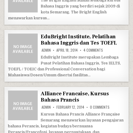
The Bright English adalah lembaga kursus
Bahasa Inggris yang berdiri sejak 2009 di
kota Semarang. The Bright English
menawarkan kursus…
EduBright Institute, Pelatihan
Bahasa Inggris dan Tes TOEFL
ON EDUBRIGHT INST
ADMIN
APRIL 18, 2014
4 COMMENTS
EduBright Institute merupakan Lembaga
Pusat Pelatihan Bahasa Inggris, Tes IELTS,
TOEFL / TOEIC dan Professional Conversation bagi
Mahasiswa/Dosen/Umum disertai fasilitas…
Alliance Francaise, Kursus
Bahasa Prancis
ON ALLIANCE F
ADMIN
FEBRUARY 12, 2014
0 COMMENTS
Kursus Bahasa Prancis Alliance Française
Semarang menawarkan layanan pengajaran
bahasa Perancis, kegiatan budaya bernuansa
Perancis/Francofoni, layanan perpustakaan, dan