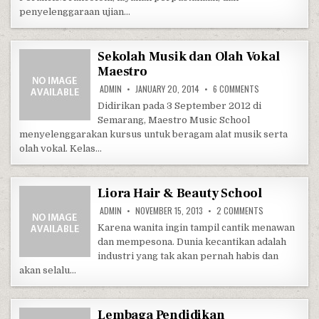
penyelenggaraan ujian…
Sekolah Musik dan Olah Vokal
Maestro
ON SEKOLAH MUS
ADMIN
JANUARY 20, 2014
6 COMMENTS
Didirikan pada 3 September 2012 di
Semarang, Maestro Music School
menyelenggarakan kursus untuk beragam alat musik serta
olah vokal. Kelas…
Liora Hair & Beauty School
ON LIORA HAIR
ADMIN
NOVEMBER 15, 2013
2 COMMENTS
Karena wanita ingin tampil cantik menawan
dan mempesona. Dunia kecantikan adalah
industri yang tak akan pernah habis dan
akan selalu…
Lembaga Pendidikan