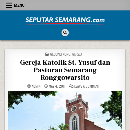
Skip to content
MENU
Seputar Semarang
All About Semarang
POSTED IN
GEDUNG KUNO
,
GEREJA
Gereja Katolik St. Yusuf dan
Pastoran Semarang
Ronggowarsito
ON GEREJA KATOLIK
ADMIN
MAY 4, 2011
LEAVE A COMMENT