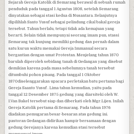
Sejarah Gereja Katolik di Semarang berawal di sebuah rumah
penduduk pada tanggal 1 Agustus 1808, setelah Semarang
dinyatakan sebagai stasi kedua di Nusantara. Selanjutnya
dipilihlah Santo Yusuf sebagai pelindung cikal bakal gereja
tersebut. Tahun berlalu, tetapi tidak ada kemajuan yang
berarti. Selain tidak mempunyai seorang imam pun, stassi
Semarang tak kunjung memiliki gedung dan pernah dalam
satu kurun waktu memakai Gereja Immanual secara
bergantian dengan umat Protestan. Menjelang tahun 1870
barulah diperoleh sebidang tanah di Gedangan yang disebut
demikian karena pada masa sebelumnya tanah tersebut
ditumbuhi pohon pisang. Pada tanggal 1 Oktober
1870diselenggarakan upacara perletakan batu pertama bagi
Gereja Saanto Yusuf . Lima tahun kemudian, yaitu pada
tanggal 12 Desember 1875 gedung yang diarsiteki oleh W.
I.Van Bakel tersebut siap dan diberkati oleh Mgr.Lijen. Inilah
Gereja Katolik pertama di Semarang. Pada tahun 1976
diadakan pemugaran besar-besaran atas gedung ini.
pastoran Gedangan didirikan hampir bersamaan dengan
gedung Gerejanya karena kemudian stasi tersebut
mempunyai imam.