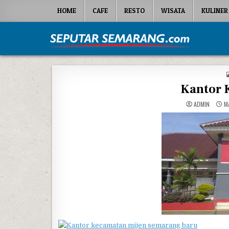
Skip to content
HOME
CAFE
RESTO
WISATA
KULINER
Seputar Semarang
All About Semarang
Kantor 
ADMIN
MA