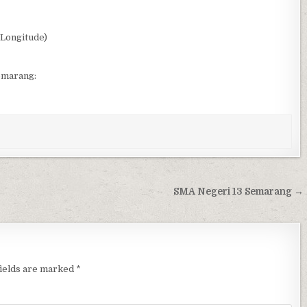
(Longitude)
emarang:
SMA Negeri 13 Semarang →
fields are marked
*