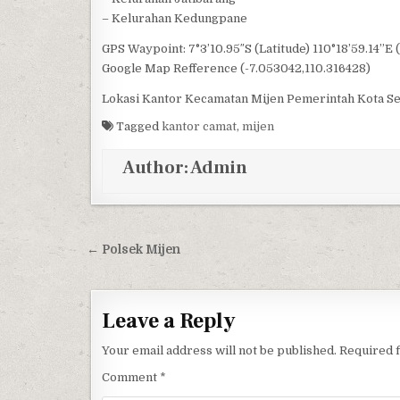
– Kelurahan Kedungpane
GPS Waypoint: 7°3’10.95″S (Latitude) 110°18’59.14”E 
Google Map Refference (-7.053042,110.316428)
Lokasi Kantor Kecamatan Mijen Pemerintah Kota S
Tagged
kantor camat
,
mijen
Author:
Admin
Post navigation
← Polsek Mijen
Leave a Reply
Your email address will not be published.
Required 
Comment
*