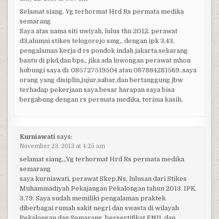
Selamat siang. Yg terhormat Hrd Rs permata medika
semarang
Saya atas nama siti uwiyah, lulus thn 2012, perawat
d3,alumni stikes telogorejo smg,, dengan ipk 3,43,
pengalaman kerja d rs pondok indah jakarta,sekarang
bantu di pkd,dan bps,, jika ada lowongan perawat mhon
hubungi saya di: 085727519504 atau 087884281569..saya
orang yang disiplin,jujur,sabar,dan bertanggung jbw
terhadap pekerjaan saya.besar harapan saya bisa
bergabung dengan rs permata medika, terima kasih.
Kurniawati
says:
November 23, 2013 at 4:25 am
selamat siang,,,Yg terhormat Hrd Rs permata medika
semarang
saya kurniawati, perawat Skep.Ns, lulusan dari Stikes
Muhammadiyah Pekajangan Pekalongan tahun 2013. IPK
3,79. Saya sudah memiliki pengalaman praktek
diberbagai rumah sakit negri dan swasta di wilayah
Pekalongan dan Semarang, bersertifikat ENIL dan