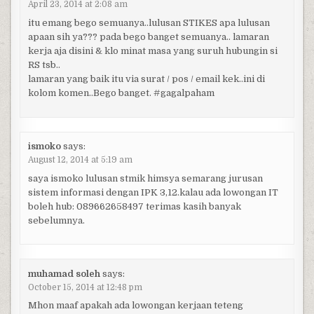
April 23, 2014 at 2:08 am
itu emang bego semuanya..lulusan STIKES apa lulusan
apaan sih ya??? pada bego banget semuanya.. lamaran
kerja aja disini & klo minat masa yang suruh hubungin si
RS tsb..
lamaran yang baik itu via surat / pos / email kek..ini di
kolom komen..Bego banget. #gagalpaham
ismoko
says:
August 12, 2014 at 5:19 am
saya ismoko lulusan stmik himsya semarang jurusan
sistem informasi dengan IPK 3,12.kalau ada lowongan IT
boleh hub: 089662658497 terimas kasih banyak
sebelumnya.
muhamad soleh
says:
October 15, 2014 at 12:48 pm
Mhon maaf apakah ada lowongan kerjaan teteng