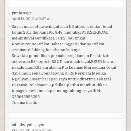
yunia
says:
April 16, 2013 at 5:07 am
Saya yunia setiawasih Lulusan D3 akper pemkot tegal
tahun 2011 dengan IPK 3,43. memiliki STR,SERKOM,
mempunyai sertifikat BTCLS , sertifikat
Komputer,sertifikat Bahasa inggris, dan sertifikat
seminar di bidang kesehatan lain nya
Sewaktu pendidikan pernah menjalankan Praktek di
beberapa RS seperti RSUD kardinah tagal,RSUD kraton
pakalongan,RSJ surakarta,Puskesmas Margadana Tegal
Saya ingin sekali bergabung di Rs Permata Medika
Ngaliyan. Besar harapan saya untuk diterima sebagai
Perawat Pelaksana. Apabila Bpk/Ibu membutuhkan
tenaga kesehatan dapat menghubungi saya di No.
085642953255
Terima kasih.
siti ulwiyah
says:
May 22, 2013 at 5:37 am