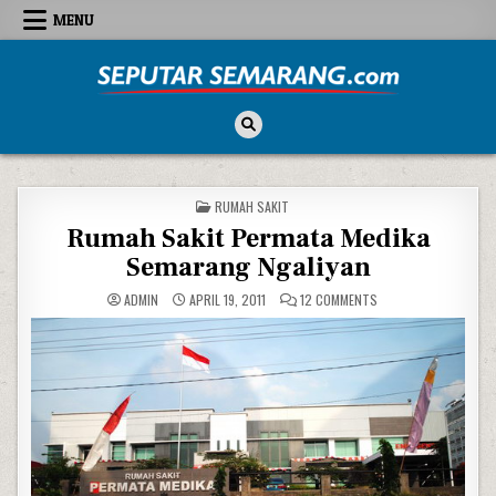
Skip to content
MENU
Seputar Semarang
All About Semarang
POSTED IN
RUMAH SAKIT
Rumah Sakit Permata Medika
Semarang Ngaliyan
ON RUMAH SAKIT PER
ADMIN
APRIL 19, 2011
12 COMMENTS