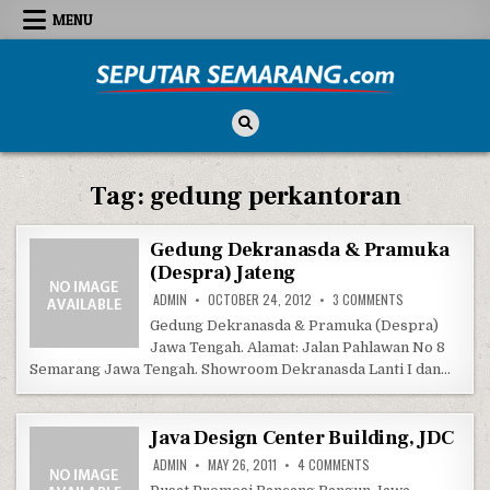
Skip to content
MENU
Seputar Semarang
All About Semarang
Tag:
gedung perkantoran
Gedung Dekranasda & Pramuka
(Despra) Jateng
ON GEDUNG DEK
ADMIN
OCTOBER 24, 2012
3 COMMENTS
Gedung Dekranasda & Pramuka (Despra)
Jawa Tengah. Alamat: Jalan Pahlawan No 8
Semarang Jawa Tengah. Showroom Dekranasda Lanti I dan…
Java Design Center Building, JDC
ON JAVA DESIGN CENTE
ADMIN
MAY 26, 2011
4 COMMENTS