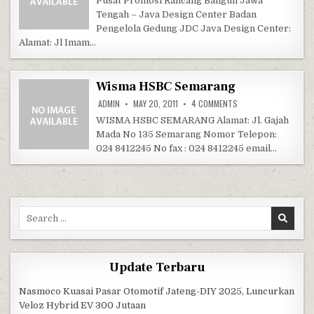
Pusat Promosi Rancang Bangun Jawa
Tengah – Java Design Center Badan
Pengelola Gedung JDC Java Design Center:
Alamat: Jl Imam…
Wisma HSBC Semarang
ON WISMA HSBC SEM
ADMIN
MAY 20, 2011
4 COMMENTS
WISMA HSBC SEMARANG Alamat: Jl. Gajah
Mada No 135 Semarang Nomor Telepon:
024 8412245 No fax : 024 8412245 email…
Search for:
Update Terbaru
Nasmoco Kuasai Pasar Otomotif Jateng-DIY 2025, Luncurkan
Veloz Hybrid EV 300 Jutaan