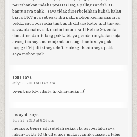
pertahankan indeks prestasi saya paling rendah 3.0.
bantu saya pakk… saya tidak diperbolehkan kuliah kalau
biaya UKT nya sebesar itiu pak.. mohon keringanannya
pakk.. saya bersedia tim bapak datang ketempat tinggal
saya.. alamatnya: jl. pantai timur psr II Rel no 26, cinta
damai. medan. tolong pakk.. biaya pemberangkatan saja
orang tua saya meminjamkan uang.. bantu saya pak..
tanggal 24 juli ini saya daftar ulang.. bantu saya pakk…
saya mohon pak…
sofie
says:
July 25, 2013 at 11:57 am
pgen bisa klyh dsitu tp gk mungkin..:(
hidayati
says:
July 28, 2013 at 8:26 pm
memang bener sih,setelah sekian tahun berlalu,saya
mhsnya sktr 10 th yll unnes makin cantik saja,saya lulus