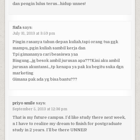
dan pengin lulus terus…hidup unnes!
Safa
says:
July 31, 2013 at 3:59 pm
Pingin rasanya tahun depan kuliah,tapi orang tua ggk
mampu,,pgin kuliah sambil kerja dan
Tpi gimananya cari beasiswa yaa
Bingung.,,jg besok ambil jurusan apa???Kini aku ambil
jurusan akuntansi.,,tp kenapa ya pak ku begitu suka dgn
marketing
Gimana pak ada yg bisa bantu???
priyo smile
says:
September 5, 2013 at 12:36 pm
That is my future campus. I’d like study there next week,
n I have to realize my dream to finish for postgraduate
study in 2 years. I’ll be there UNNES!