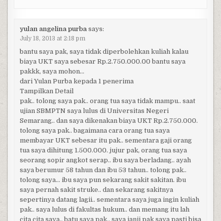
yulan angelina purba
says:
July 18, 2013 at 2:18 pm
bantu saya pak, saya tidak diperbolehkan kuliah kalau
biaya UKT saya sebesar Rp.2.750.000.00 bantu saya
pakkk, saya mohon…
dari Yulan Purba kepada 1 penerima
Tampilkan Detail
pak.. tolong saya pak.. orang tua saya tidak mampu.. saat
ujian SBMPTN saya lulus di Universitas Negeri
Semarang.. dan saya dikenakan biaya UKT Rp.2.750.000.
tolong saya pak.. bagaimana cara orang tua saya
membayar UKT sebesar itu pak.. sementara gaji orang
tua saya dihitung 1.500.000. jujur pak, orang tua saya
seorang sopir angkot serap.. ibu saya berladang.. ayah
saya berumur 58 tahun dan ibu 53 tahun.. tolong pak..
tolong saya… ibu saya pun sekarang sakit sakitan. ibu
saya pernah sakit struke.. dan sekarang sakitnya
sepertinya datang lagii.. sementara saya juga ingin kuliah
pak.. saya lulus di fakultas hukum.. dan memang itu lah
cita cita saya.. batu saya pak.. saya janji pak saya pasti bisa