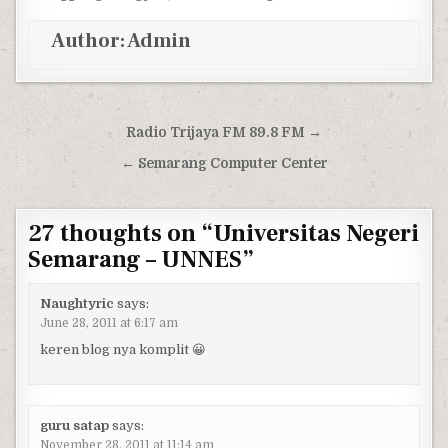
Author:
Admin
Post navigation
Radio Trijaya FM 89.8 FM →
← Semarang Computer Center
27 thoughts on “
Universitas Negeri
Semarang – UNNES
”
Naughtyric
says:
June 28, 2011 at 6:17 am
keren blog nya komplit 😀
guru satap
says:
November 28, 2011 at 11:14 am