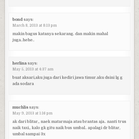
bond
says:
March 8, 2013 at 8:13 pm
makin bagus katanya sekarang. dan makin mahal
juga..hehe..
herlina
says:
May 5, 2013 at 4:37 am
buat aksari,aku juga dari kediri jawa timur.aku dsini lg g
ada sodara
muchlis
says:
May 9, 2013 at 1:16 pm
ak dari blitar,, naek matarmaja atau brantas aja.. nanti trus
naik taxi,, kalo gk gitu naik bus umbal.. apalagi dr blitar,
umbal sampai 3x