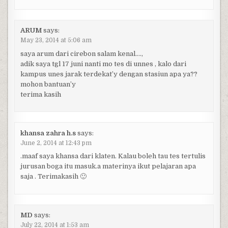
ARUM
says:
May 23, 2014 at 5:06 am
saya arum dari cirebon salam kenal….,
adik saya tgl 17 juni nanti mo tes di unnes , kalo dari
kampus unes jarak terdekat’y dengan stasiun apa ya??
mohon bantuan’y
terima kasih
khansa zahra h.s
says:
June 2, 2014 at 12:43 pm
.maaf saya khansa dari klaten. Kalau boleh tau tes tertulis
jurusan boga itu masuk.a materinya ikut pelajaran apa
saja . Terimakasih 🙂
MD
says:
July 22, 2014 at 1:53 am