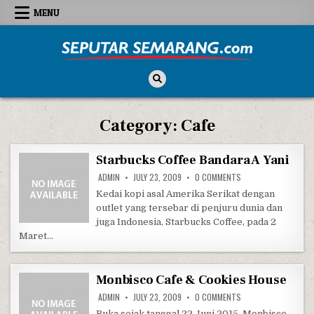
Skip to content
MENU
Seputar Semarang
All About Semarang
Category:
Cafe
Starbucks Coffee Bandara A Yani
ON STARBUCKS COFFE
ADMIN
JULY 23, 2009
0 COMMENTS
Kedai kopi asal Amerika Serikat dengan
outlet yang tersebar di penjuru dunia dan
juga Indonesia, Starbucks Coffee, pada 2
Maret…
Monbisco Cafe & Cookies House
ON MONBISCO CAFE 
ADMIN
JULY 23, 2009
0 COMMENTS
Buka sejak tanggal 22 Juni 2015, Monbisco