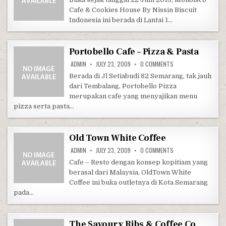
Cafe & Cookies House By Nissin Biscuit
Indonesia ini berada di Lantai 1…
Portobello Cafe – Pizza & Pasta
ON PORTOBELLO CAFE
ADMIN
JULY 23, 2009
0 COMMENTS
Berada di Jl Setiabudi 82 Semarang, tak jauh
dari Tembalang, Portobello Pizza
merupakan cafe yang menyajikan menu
pizza serta pasta…
Old Town White Coffee
ON OLD TOWN WHITE
ADMIN
JULY 23, 2009
0 COMMENTS
Cafe – Resto dengan konsep kopitiam yang
berasal dari Malaysia, OldTown White
Coffee ini buka outletnya di Kota Semarang
pada…
The Savoury Ribs & Coffee Co