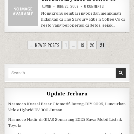
ON THE SAVOURY RIB
ADMIN
JUNE 23, 2009
0 COMMENTS
Nongkrong sembari ngopi dan menikmati
hidangan di The Savoury Ribs n Coffee Co di
resto yang beroperasi di Setos, sejak…
POSTS PAGINATION
← NEWER POSTS
1
…
19
20
21
Search for:
Update Terbaru
Nasmoco Kuasai Pasar Otomotif Jateng-DIY 2025, Luncurkan
Veloz Hybrid EV 300 Jutaan
Nasmoco Hadir di GIIAS Semarang 2025 Bawa Mobil Listrik
Toyota