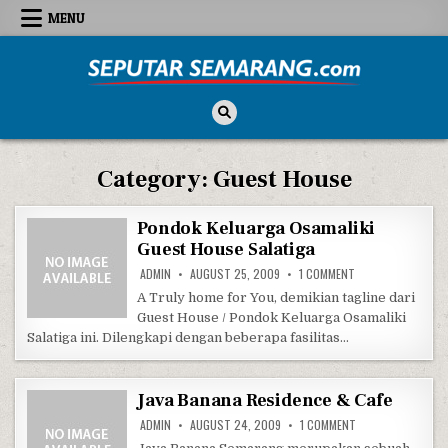
Skip to content
MENU
Seputar Semarang
All About Semarang
Category:
Guest House
Pondok Keluarga Osamaliki
Guest House Salatiga
ON PONDOK KELUAR
ADMIN
AUGUST 25, 2009
1 COMMENT
A Truly home for You, demikian tagline dari
Guest House / Pondok Keluarga Osamaliki
Salatiga ini. Dilengkapi dengan beberapa fasilitas…
Java Banana Residence & Cafe
ON JAVA BANANA R
ADMIN
AUGUST 24, 2009
1 COMMENT