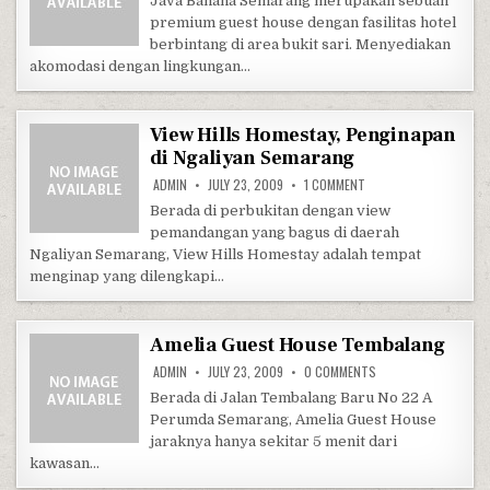
Java Banana Semarang merupakan sebuah
premium guest house dengan fasilitas hotel
berbintang di area bukit sari. Menyediakan
akomodasi dengan lingkungan…
View Hills Homestay, Penginapan
di Ngaliyan Semarang
ON VIEW HILLS HOMEST
ADMIN
JULY 23, 2009
1 COMMENT
Berada di perbukitan dengan view
pemandangan yang bagus di daerah
Ngaliyan Semarang, View Hills Homestay adalah tempat
menginap yang dilengkapi…
Amelia Guest House Tembalang
ON AMELIA GUEST H
ADMIN
JULY 23, 2009
0 COMMENTS
Berada di Jalan Tembalang Baru No 22 A
Perumda Semarang, Amelia Guest House
jaraknya hanya sekitar 5 menit dari
kawasan…