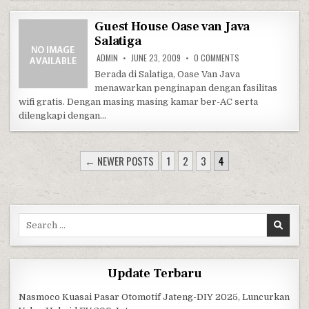
Guest House Oase van Java
Salatiga
ON GUEST HOUSE OA
ADMIN
JUNE 23, 2009
0 COMMENTS
Berada di Salatiga, Oase Van Java
menawarkan penginapan dengan fasilitas
wifi gratis. Dengan masing masing kamar ber-AC serta
dilengkapi dengan…
POSTS PAGINATION
← NEWER POSTS
1
2
3
4
Search for:
Update Terbaru
Nasmoco Kuasai Pasar Otomotif Jateng-DIY 2025, Luncurkan