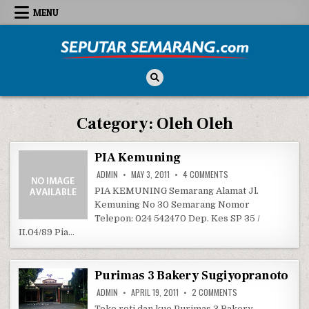
Skip to content
MENU
Seputar Semarang
All About Semarang
Category:
Oleh Oleh
PIA Kemuning
ON PIA KEMUNING
ADMIN
MAY 3, 2011
4 COMMENTS
PIA KEMUNING Semarang Alamat Jl.
Kemuning No 30 Semarang Nomor
Telepon: 024 542470 Dep. Kes SP 35 /
II.04/89 Pia…
Purimas 3 Bakery Sugiyopranoto
ON PURIMAS 3 BAKE
ADMIN
APRIL 19, 2011
2 COMMENTS
Toko roti dan kue Purimas 3 Bakery