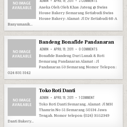
ON SWISS HOUSE BAK
ADMIN
APRIL 19, 2011
3 COMMENTS
Aneka Oleh Oleh Khas Jateng @ Swiss
House Bakery Semarang Setiabudi Swiss
House Bakery: Alamat: Jl Dr Setiabudi 68-A
Banyumanik…
Bandeng Bonafide Pandanaran
ON BANDENG BONAFI
ADMIN
APRIL 19, 2011
0 COMMENTS
Bonafide Bandeng Duri Lunak & Roti
Semarang Pandanaran Alamat : Jl
Pandanaran 53 Semarang Nomor Telepon :
024 831 3142
Toko Roti Danti
ON TOKO ROTI DANTI
ADMIN
APRIL 19, 2011
1 COMMENT
Toko Roti Danti Semarang. Alamat: Jl MH
Thamrin No 51 Semarang 50134 Jawa
Tengah. Nomor telepon: (024) 3552349
Danti Bakery…