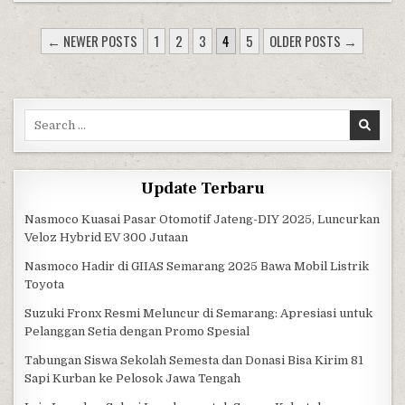
POSTS PAGINATION
← NEWER POSTS
1
2
3
4
5
OLDER POSTS →
Search for:
Update Terbaru
Nasmoco Kuasai Pasar Otomotif Jateng-DIY 2025, Luncurkan
Veloz Hybrid EV 300 Jutaan
Nasmoco Hadir di GIIAS Semarang 2025 Bawa Mobil Listrik
Toyota
Suzuki Fronx Resmi Meluncur di Semarang: Apresiasi untuk
Pelanggan Setia dengan Promo Spesial
Tabungan Siswa Sekolah Semesta dan Donasi Bisa Kirim 81
Sapi Kurban ke Pelosok Jawa Tengah