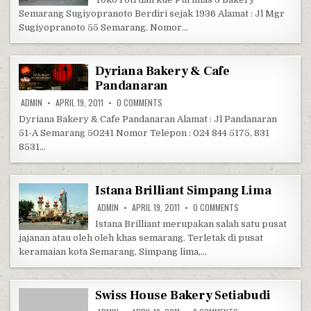
Semarang Sugiyopranoto Berdiri sejak 1936 Alamat : Jl Mgr
Sugiyopranoto 55 Semarang. Nomor…
Dyriana Bakery & Cafe
Pandanaran
ON DYRIANA BAKERY & CAFE PANDANARAN
ADMIN
APRIL 19, 2011
0 COMMENTS
Dyriana Bakery & Cafe Pandanaran Alamat : Jl Pandanaran
51-A Semarang 50241 Nomor Telepon : 024 844 5175, 831
8531…
Istana Brilliant Simpang Lima
ON ISTANA BRILLIAN
ADMIN
APRIL 19, 2011
0 COMMENTS
Istana Brilliant merupakan salah satu pusat
jajanan atau oleh oleh khas semarang. Terletak di pusat
keramaian kota Semarang, Simpang lima,…
Swiss House Bakery Setiabudi