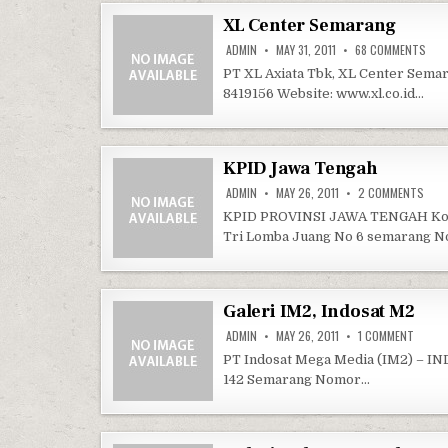
XL Center Semarang
ON 
ADMIN
MAY 31, 2011
68 COMMENTS
PT XL Axiata Tbk, XL Center Sema
8419156 Website: www.xl.co.id…
KPID Jawa Tengah
ON K
ADMIN
MAY 26, 2011
2 COMMENTS
KPID PROVINSI JAWA TENGAH Komis
Tri Lomba Juang No 6 semarang 
Galeri IM2, Indosat M2
ON GAL
ADMIN
MAY 26, 2011
1 COMMENT
PT Indosat Mega Media (IM2) – IN
142 Semarang Nomor…