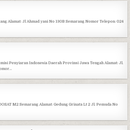
XL CENTER SEMARANG
rang Alamat: Jl Ahmad yani No 130B Semarang Nomor Telepon: 024
PID JAWA TENGAH
i Penyiaran Indonesia Daerah Provinsi Jawa Tengah Alamat: Jl.
Nomor…
ERI IM2, INDOSAT M2
DOSAT M2 Semarang Alamat: Gedung Grinata Lt 2 Jl. Pemuda No