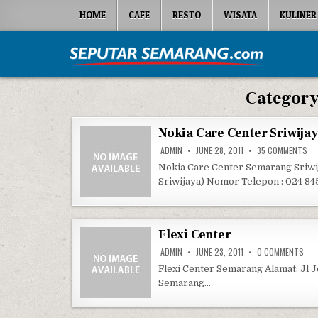
Skip to content
HOME
CAFE
RESTO
WISATA
KULINER
Seputar Semarang
All About Semarang
Categor
Nokia Care Center Sriwija
ON
ADMIN
JUNE 28, 2011
35 COMMENTS
Nokia Care Center Semarang Sriwij
Sriwijaya) Nomor Telepon : 024 84
Flexi Center
ON 
ADMIN
JUNE 23, 2011
0 COMMENTS
Flexi Center Semarang Alamat: Jl J
Semarang…