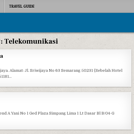
TRAVEL GUIDE
y:
Telekomunikasi
ya
 NOKIA CARE CENTER SRIWIJAYA
aya. Alamat: Jl. Sriwijaya No 63 Semarang 50231 (Sebelah Hotel
51181…
FLEXI CENTER
end A Yani No 1 Ged Plaza Simpang Lima 1 Lt Dasar Bl B/04-G