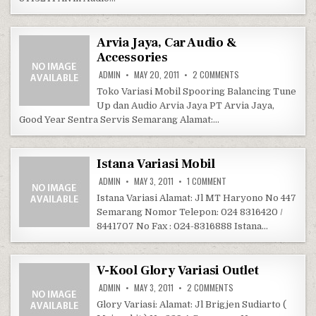
Arvia Jaya, Car Audio &
Accessories
ON ARVIA JAYA, CAR 
ADMIN
MAY 20, 2011
2 COMMENTS
Toko Variasi Mobil Spooring Balancing Tune
Up dan Audio Arvia Jaya PT Arvia Jaya,
Good Year Sentra Servis Semarang Alamat:…
Istana Variasi Mobil
ON ISTANA VARIASI MOBIL
ADMIN
MAY 3, 2011
1 COMMENT
Istana Variasi Alamat: Jl MT Haryono No 447
Semarang Nomor Telepon: 024 8316420 /
8441707 No Fax : 024-8316888 Istana…
V-Kool Glory Variasi Outlet
ON V-KOOL GLORY VARIA
ADMIN
MAY 3, 2011
2 COMMENTS
Glory Variasi: Alamat: Jl Brigjen Sudiarto (