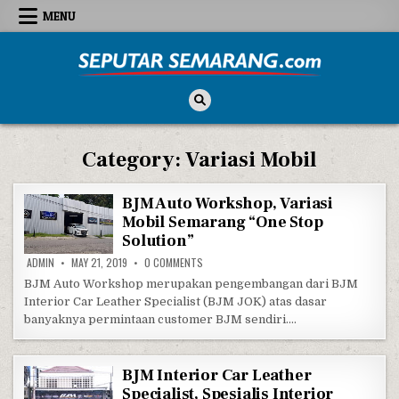
Skip to content
MENU
Seputar Semarang
All About Semarang
Category:
Variasi Mobil
BJM Auto Workshop, Variasi
Mobil Semarang “One Stop
Solution”
ON BJM AUTO WORKSHOP, VARIASI MOBIL S
ADMIN
MAY 21, 2019
0 COMMENTS
BJM Auto Workshop merupakan pengembangan dari BJM
Interior Car Leather Specialist (BJM JOK) atas dasar
banyaknya permintaan customer BJM sendiri….
BJM Interior Car Leather
Specialist, Spesialis Interior