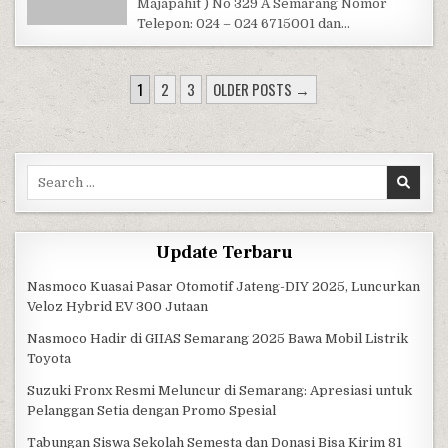
Majapahit ) No 329 A Semarang Nomor
Telepon: 024 – 024 6715001 dan…
POSTS PAGINATION
1
2
3
OLDER POSTS →
Search for:
Update Terbaru
Nasmoco Kuasai Pasar Otomotif Jateng-DIY 2025, Luncurkan
Veloz Hybrid EV 300 Jutaan
Nasmoco Hadir di GIIAS Semarang 2025 Bawa Mobil Listrik
Toyota
Suzuki Fronx Resmi Meluncur di Semarang: Apresiasi untuk
Pelanggan Setia dengan Promo Spesial
Tabungan Siswa Sekolah Semesta dan Donasi Bisa Kirim 81