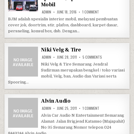
Mobil
ON BJM INTERIOR CAR L
ADMIN
JUNE 18, 2016
1 COMMENT
BJM adalah spesialis interior mobil, melayani pembuatan
cover jok, doortrim, stir, plafon, dashboard, karpet dasar,
persneling, konsul box, dsb. Dengan…
Niki Velg & Tire
ON NIKI VELG & TIRE
ADMIN
JUNE 28, 2011
5 COMMENTS
Niki Velg & Tire Semarang Jendral
Sudirman merupakan bengkel / toko variasi
mobil, Velg, ban, Audio dan Variasi serta
Spooring…
Alvin Audio
ON ALVIN AUDIO
ADMIN
JUNE 25, 2011
1 COMMENT
Alvin Car Audio N Entertainment Semarang
Alamat: Jalan Brigjend Katamso (Majapahit)
No 35 Semarang Nomor telepon 024
8443244 Alvin Audio…