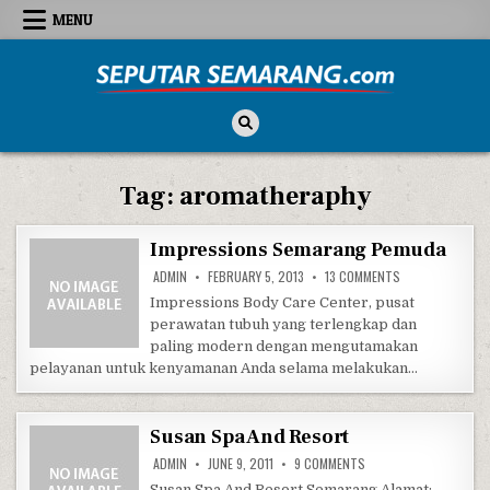
Skip to content
MENU
Seputar Semarang
All About Semarang
Tag:
aromatheraphy
Impressions Semarang Pemuda
ON IMPRESSION
ADMIN
FEBRUARY 5, 2013
13 COMMENTS
Impressions Body Care Center, pusat
perawatan tubuh yang terlengkap dan
paling modern dengan mengutamakan
pelayanan untuk kenyamanan Anda selama melakukan…
Susan Spa And Resort
ON SUSAN SPA AND R
ADMIN
JUNE 9, 2011
9 COMMENTS
Susan Spa And Resort Semarang Alamat: