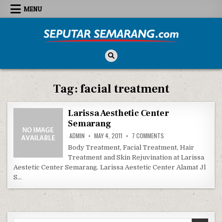
Skip to content
MENU
Seputar Semarang
All About Semarang
Tag:
facial treatment
Larissa Aesthetic Center
Semarang
ON LARISSA AESTHETIC
ADMIN
MAY 4, 2011
7 COMMENTS
Body Treatment, Facial Treatment, Hair
Treatment and Skin Rejuvination at Larissa
Aestetic Center Semarang. Larissa Aestetic Center Alamat Jl
S…