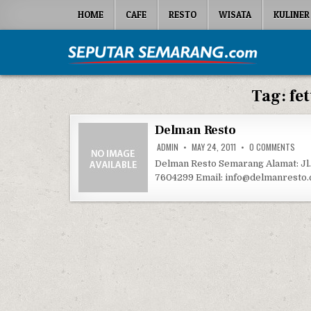
Skip to content
HOME
CAFE
RESTO
WISATA
KULINER
Seputar Semarang
All About Semarang
Tag:
fe
Delman Resto
ON 
ADMIN
MAY 24, 2011
0 COMMENTS
Delman Resto Semarang Alamat: Jl
7604299 Email: info@delmanresto