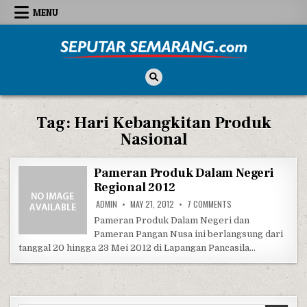
Skip to content
MENU
Seputar Semarang
All About Semarang
Tag:
Hari Kebangkitan Produk
Nasional
Pameran Produk Dalam Negeri
Regional 2012
ON PAMERAN PRODUK D
ADMIN
MAY 21, 2012
7 COMMENTS
Pameran Produk Dalam Negeri dan
Pameran Pangan Nusa ini berlangsung dari
tanggal 20 hingga 23 Mei 2012 di Lapangan Pancasila…