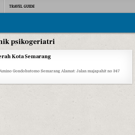
TRAVEL GUIDE
nik psikogeriatri
erah Kota Semarang
RSJD RUMAH SAKIT JIWA DAERAH KOTA SEMARANG
Amino Gondohutomo Semarang Alamat: Jalan majapahit no 347