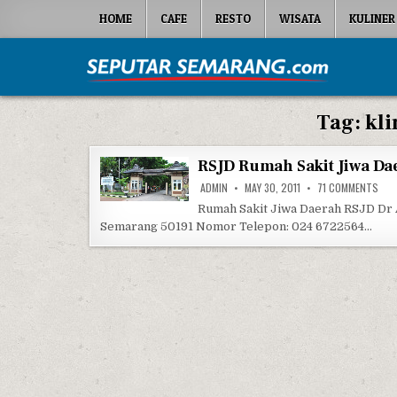
Skip to content
HOME
CAFE
RESTO
WISATA
KULINER
Seputar Semarang
All About Semarang
Tag:
kli
RSJD Rumah Sakit Jiwa Da
ON 
ADMIN
MAY 30, 2011
71 COMMENTS
Rumah Sakit Jiwa Daerah RSJD Dr 
Semarang 50191 Nomor Telepon: 024 6722564…