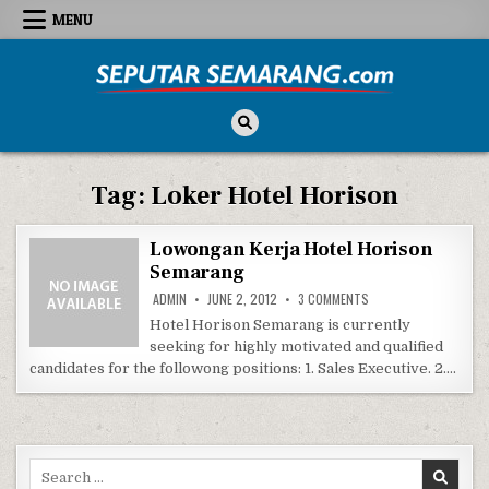
Skip to content
MENU
Seputar Semarang
All About Semarang
Tag:
Loker Hotel Horison
Lowongan Kerja Hotel Horison
Semarang
ON LOWONGAN KERJA 
ADMIN
JUNE 2, 2012
3 COMMENTS
Hotel Horison Semarang is currently
seeking for highly motivated and qualified
candidates for the followong positions: 1. Sales Executive. 2….
Search for: