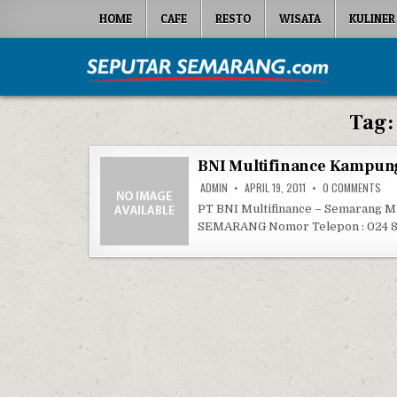
Skip to content
HOME
CAFE
RESTO
WISATA
KULINER
Seputar Semarang
All About Semarang
Tag
BNI Multifinance Kampun
ON 
ADMIN
APRIL 19, 2011
0 COMMENTS
PT BNI Multifinance – Semarang M
SEMARANG Nomor Telepon : 024 