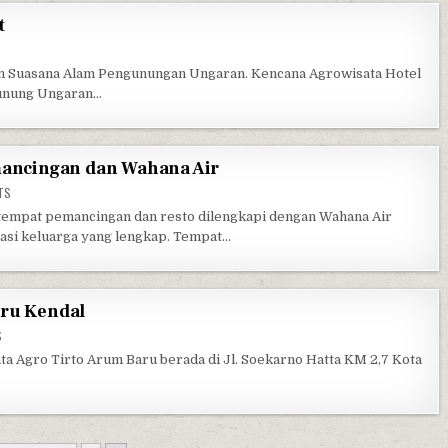
t
N KENCANA AGROWISATA RESORT
m Suasana Alam Pengunungan Ungaran. Kencana Agrowisata Hotel
Gunung Ungaran…
emancingan dan Wahana Air
ON WISATA TIRTA NUSATARA, PEMANCINGAN DAN WAHANA AIR
TS
tempat pemancingan dan resto dilengkapi dengan Wahana Air
asi keluarga yang lengkap. Tempat…
aru Kendal
ON AGRO WISATA TIRTO ARUM BARU KENDAL
S
ta Agro Tirto Arum Baru berada di Jl. Soekarno Hatta KM 2,7 Kota