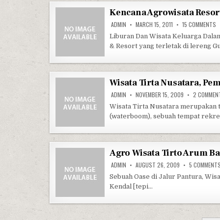
Kencana Agrowisata Resor
O
ADMIN
MARCH 15, 2011
15 COMMENTS
Liburan Dan Wisata Keluarga Dala
& Resort yang terletak di lereng 
Wisata Tirta Nusatara, P
ADMIN
NOVEMBER 15, 2009
2 COMMEN
Wisata Tirta Nusatara merupakan 
(waterboom), sebuah tempat rekre
Agro Wisata Tirto Arum B
ADMIN
AUGUST 26, 2009
5 COMMENT
Sebuah Oase di Jalur Pantura, Wisa
Kendal [tepi…