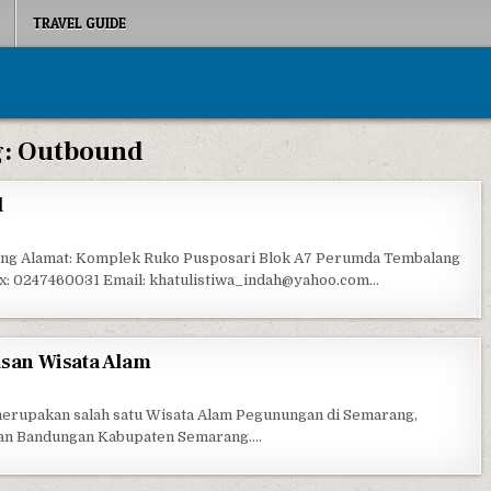
TRAVEL GUIDE
g:
Outbound
l
HATULISTIWA TOUR & TRAVEL
ang Alamat: Komplek Ruko Pusposari Blok A7 Perumda Tembalang
x: 0247460031 Email: khatulistiwa_indah@yahoo.com…
an Wisata Alam
MBUL SIDOMUKTI, KAWASAN WISATA ALAM
erupakan salah satu Wisata Alam Pegunungan di Semarang,
tan Bandungan Kabupaten Semarang….