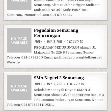
Semarang. Alamat: Jalan Brigjen Sudiarto
Majapahit No 357 Kode Pos 50191
Semarang. Nomor telepon: 024 6715382…
Pegadaian Semarang
Pedurungan
ON PEGADAIAN SEMAR
ADMIN
MAY 15, 2011
0 COMMENTS
PEGADAIAN PEDURUNGAN Alamat: Jl.
Majapahit No 226 B Semarang Nomor
Telepon: 024-6733200 Email: gadaipedurungan@telkom.net
Website:
SMA Negeri 2 Semarang
ON SMA NEGERI 2 SE
ADMIN
MAY 12, 2011
15 COMMENTS
Sekolah Menengah Negeri SMAN 2
Semarang Alamat: Jl. Sendangguwo Baru N0
1 Kecamatan Pedurungan Semarang Nomor
Telepon: 024 6715994 NPSN:…