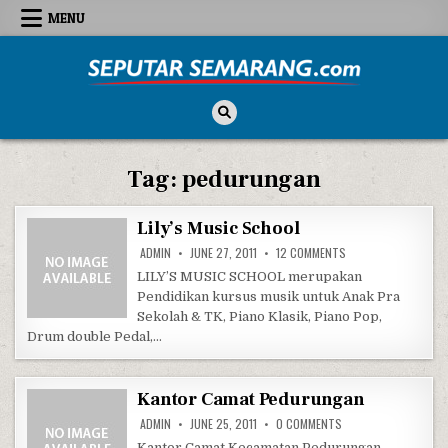
Skip to content
MENU
Seputar Semarang
All About Semarang
Tag:
pedurungan
Lily’s Music School
ON LILY’S MUSIC SC
ADMIN
JUNE 27, 2011
12 COMMENTS
LILY’S MUSIC SCHOOL merupakan
Pendidikan kursus musik untuk Anak Pra
Sekolah & TK, Piano Klasik, Piano Pop,
Drum double Pedal,…
Kantor Camat Pedurungan
ON KANTOR CAMAT 
ADMIN
JUNE 25, 2011
0 COMMENTS
Kantor Camat Kecamatan Pedurungan