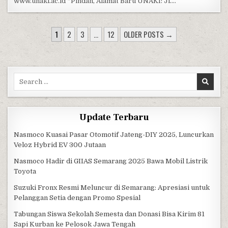
www.unaki.ac.id *Pindah, Alamat Baru UNAKI: Jl….
POSTS PAGINATION
1
2
3
…
12
OLDER POSTS →
Search for:
Update Terbaru
Nasmoco Kuasai Pasar Otomotif Jateng-DIY 2025, Luncurkan
Veloz Hybrid EV 300 Jutaan
Nasmoco Hadir di GIIAS Semarang 2025 Bawa Mobil Listrik
Toyota
Suzuki Fronx Resmi Meluncur di Semarang: Apresiasi untuk
Pelanggan Setia dengan Promo Spesial
Tabungan Siswa Sekolah Semesta dan Donasi Bisa Kirim 81
Sapi Kurban ke Pelosok Jawa Tengah