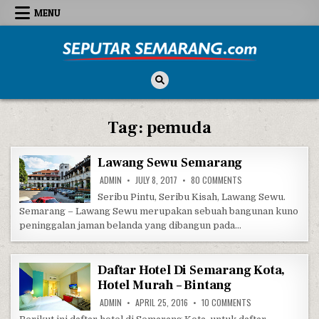
Skip to content
MENU
Seputar Semarang
All About Semarang
Tag:
pemuda
Lawang Sewu Semarang
ON LAWANG SEWU SE
ADMIN
JULY 8, 2017
80 COMMENTS
Seribu Pintu, Seribu Kisah, Lawang Sewu.
Semarang – Lawang Sewu merupakan sebuah bangunan kuno
peninggalan jaman belanda yang dibangun pada…
Daftar Hotel Di Semarang Kota,
Hotel Murah – Bintang
ON DAFTAR HOTEL 
ADMIN
APRIL 25, 2016
10 COMMENTS