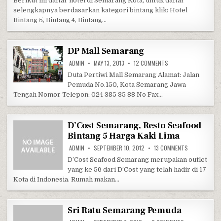
Berikut ini daftar hotel di Semarang Kota, untuk daftar
selengkapnya berdasarkan kategori bintang klik: Hotel
Bintang 5, Bintang 4, Bintang…
DP Mall Semarang
ON DP MALL SEMARA
ADMIN
MAY 13, 2013
12 COMMENTS
Duta Pertiwi Mall Semarang Alamat: Jalan
Pemuda No.150, Kota Semarang Jawa
Tengah Nomor Telepon: 024 385 35 88 No Fax…
D’Cost Semarang, Resto Seafood
Bintang 5 Harga Kaki Lima
ON D’COST S
ADMIN
SEPTEMBER 10, 2012
13 COMMENTS
D’Cost Seafood Semarang merupakan outlet
yang ke 56 dari D’Cost yang telah hadir di 17
Kota di Indonesia. Rumah makan…
Sri Ratu Semarang Pemuda