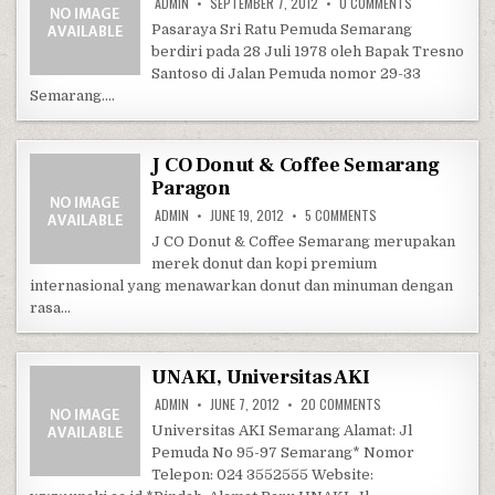
ON SRI RATU 
ADMIN
SEPTEMBER 7, 2012
0 COMMENTS
Pasaraya Sri Ratu Pemuda Semarang
berdiri pada 28 Juli 1978 oleh Bapak Tresno
Santoso di Jalan Pemuda nomor 29-33
Semarang….
J CO Donut & Coffee Semarang
Paragon
ON J CO DONUT & CO
ADMIN
JUNE 19, 2012
5 COMMENTS
J CO Donut & Coffee Semarang merupakan
merek donut dan kopi premium
internasional yang menawarkan donut dan minuman dengan
rasa…
UNAKI, Universitas AKI
ON UNAKI, UNIVERSIT
ADMIN
JUNE 7, 2012
20 COMMENTS
Universitas AKI Semarang Alamat: Jl
Pemuda No 95-97 Semarang* Nomor
Telepon: 024 3552555 Website: