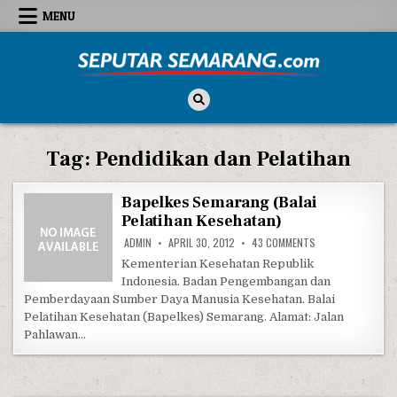
Skip to content
MENU
Seputar Semarang
All About Semarang
Tag:
Pendidikan dan Pelatihan
Bapelkes Semarang (Balai
Pelatihan Kesehatan)
ON BAPELKES SEMA
ADMIN
APRIL 30, 2012
43 COMMENTS
Kementerian Kesehatan Republik
Indonesia. Badan Pengembangan dan
Pemberdayaan Sumber Daya Manusia Kesehatan. Balai
Pelatihan Kesehatan (Bapelkes) Semarang. Alamat: Jalan
Pahlawan…