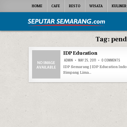
Skip to content
HOME
CAFE
RESTO
WISATA
KULINER
Seputar Semarang
All About Semarang
Tag:
pend
IDP Education
ON I
ADMIN
MAY 25, 2011
0 COMMENTS
IDP Semarang | IDP Education Indon
Simpang Lima…