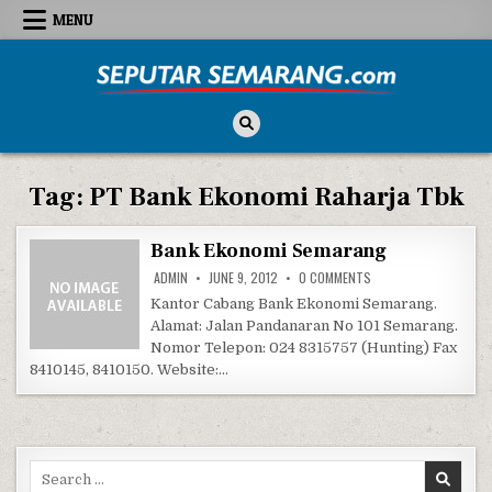
Skip to content
MENU
Seputar Semarang
All About Semarang
Tag:
PT Bank Ekonomi Raharja Tbk
Bank Ekonomi Semarang
ON BANK EKONOMI SE
ADMIN
JUNE 9, 2012
0 COMMENTS
Kantor Cabang Bank Ekonomi Semarang.
Alamat: Jalan Pandanaran No 101 Semarang.
Nomor Telepon: 024 8315757 (Hunting) Fax
8410145, 8410150. Website:…
Search for: