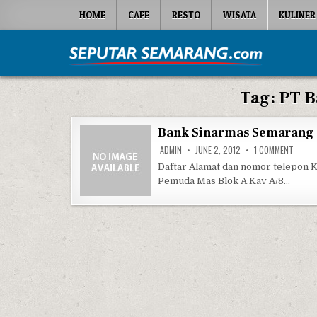
Skip to content
HOME
CAFE
RESTO
WISATA
KULINER
Seputar Semarang
All About Semarang
Tag:
PT B
Bank Sinarmas Semarang
ON BA
ADMIN
JUNE 2, 2012
1 COMMENT
Daftar Alamat dan nomor telepon 
Pemuda Mas Blok A Kav A/8…