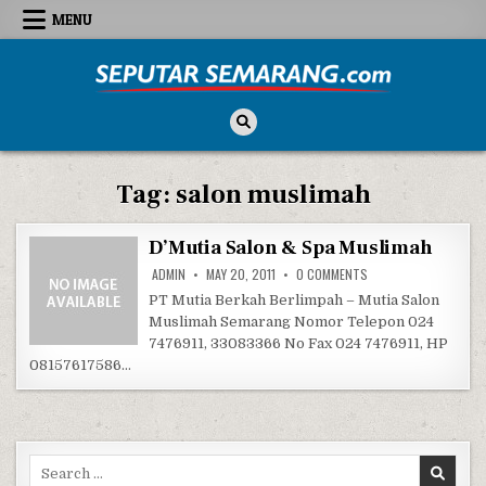
Skip to content
MENU
Seputar Semarang
All About Semarang
Tag:
salon muslimah
D’Mutia Salon & Spa Muslimah
ON D’MUTIA SALON & 
ADMIN
MAY 20, 2011
0 COMMENTS
PT Mutia Berkah Berlimpah – Mutia Salon
Muslimah Semarang Nomor Telepon 024
7476911, 33083366 No Fax 024 7476911, HP
08157617586…
Search for: