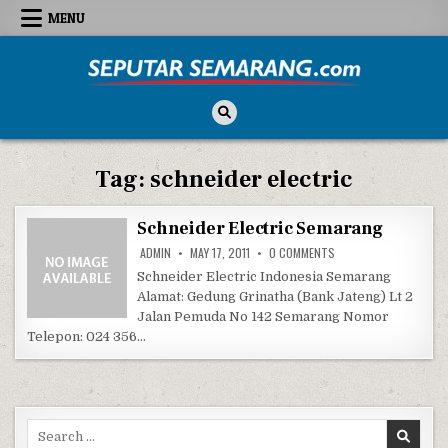
Skip to content
MENU
Seputar Semarang
All About Semarang
Tag:
schneider electric
Schneider Electric Semarang
ON SCHNEIDER ELECTR
ADMIN
MAY 17, 2011
0 COMMENTS
Schneider Electric Indonesia Semarang
Alamat: Gedung Grinatha (Bank Jateng) Lt 2
Jalan Pemuda No 142 Semarang Nomor
Telepon: 024 356…
Search for: