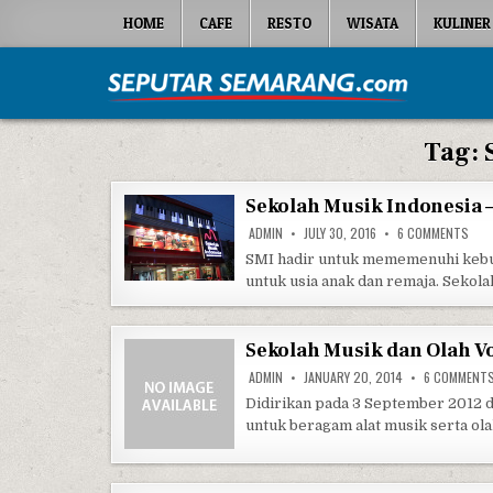
Skip to content
HOME
CAFE
RESTO
WISATA
KULINER
Seputar Semarang
All About Semarang
Tag:
Sekolah Musik Indonesia 
ON 
ADMIN
JULY 30, 2016
6 COMMENTS
SMI hadir untuk mememenuhi kebut
untuk usia anak dan remaja. Sekol
Sekolah Musik dan Olah V
ADMIN
JANUARY 20, 2014
6 COMMENT
Didirikan pada 3 September 2012 
untuk beragam alat musik serta ola