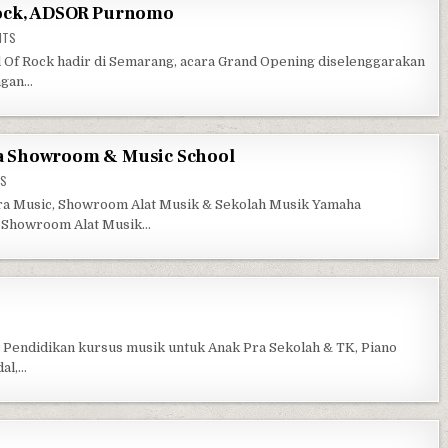
ock, ADSOR Purnomo
ON AHMAD DHANI SCHOOL OF ROCK, ADSOR PURNOMO
NTS
 Of Rock hadir di Semarang, acara Grand Opening diselenggarakan
ngan…
 Showroom & Music School
ON HALMAHERA MUSIC, YAMAHA SHOWROOM & MUSIC SCHOOL
TS
a Music, Showroom Alat Musik & Sekolah Musik Yamaha
. Showroom Alat Musik…
LILY’S MUSIC SCHOOL
endidikan kursus musik untuk Anak Pra Sekolah & TK, Piano
dal,…