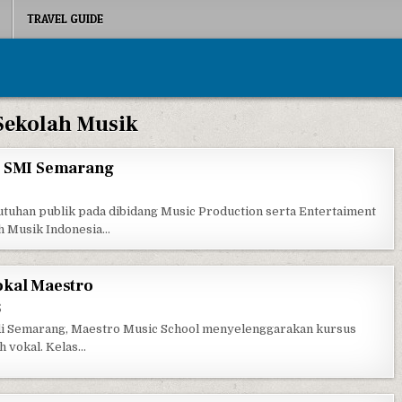
TRAVEL GUIDE
Sekolah Musik
– SMI Semarang
SEKOLAH MUSIK INDONESIA – SMI SEMARANG
uhan publik pada dibidang Music Production serta Entertaiment
ah Musik Indonesia…
okal Maestro
ON SEKOLAH MUSIK DAN OLAH VOKAL MAESTRO
S
di Semarang, Maestro Music School menyelenggarakan kursus
h vokal. Kelas…