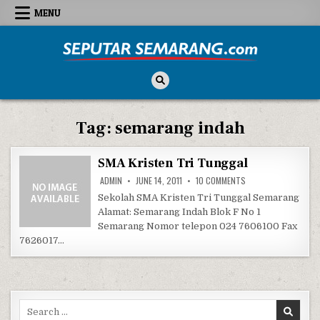
Skip to content
MENU
Seputar Semarang
All About Semarang
Tag:
semarang indah
SMA Kristen Tri Tunggal
ON SMA KRISTEN TR
ADMIN
JUNE 14, 2011
10 COMMENTS
Sekolah SMA Kristen Tri Tunggal Semarang
Alamat: Semarang Indah Blok F No 1
Semarang Nomor telepon 024 7606100 Fax
7626017…
Search for: