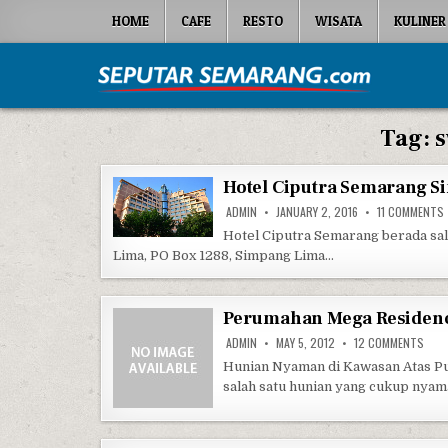
Skip to content
HOME
CAFE
RESTO
WISATA
KULINER
Seputar Semarang
All About Semarang
Tag:
Hotel Ciputra Semarang 
ADMIN
JANUARY 2, 2016
11 COMMENTS
Hotel Ciputra Semarang berada sal
Lima, PO Box 1288, Simpang Lima…
Perumahan Mega Residen
ON P
ADMIN
MAY 5, 2012
12 COMMENTS
Hunian Nyaman di Kawasan Atas 
salah satu hunian yang cukup nya