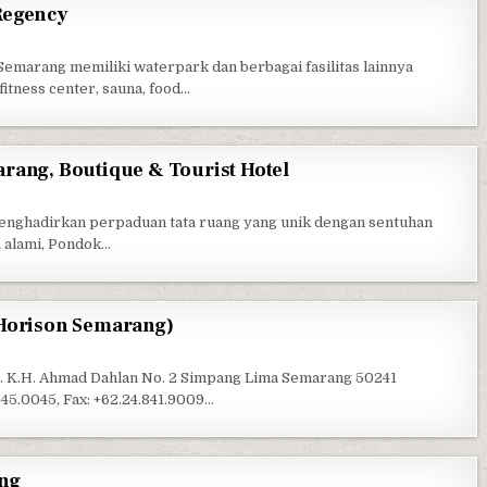
Regency
UNGLE TOON BUKIT WAHID REGENCY
emarang memiliki waterpark dan berbagai fasilitas lainnya
fitness center, sauna, food…
rang, Boutique & Tourist Hotel
TEL PONDOK SERRATA SEMARANG, BOUTIQUE & TOURIST HOTEL
nghadirkan perpaduan tata ruang yang unik dengan sentuhan
& alami, Pondok…
 Horison Semarang)
 GRAND ARKENSO (FKA HOTEL HORISON SEMARANG)
l. K.H. Ahmad Dahlan No. 2 Simpang Lima Semarang 50241
45.0045, Fax: +62.24.841.9009…
ng