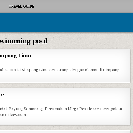
TRAVEL GUIDE
swimming pool
Simpang Lima
ON HOTEL CIPUTRA SEMARANG SIMPANG LIMA
ah satu sisi Simpang Lima Semarang, dengan alamat di Simpang
ce
ERUMAHAN MEGA RESIDENCE
Pudak Payung Semarang. Perumahan Mega Residence merupakan
man di kawasan…