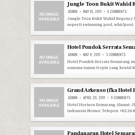
Jungle Toon Bukit Wahid 
ON J
ADMIN
MAY 10, 2011
6 COMMENTS
Jungle Toon Bukit Wahid Regency S
seperti swimming pool, whirlpool, 
Hotel Pondok Serrata Sema
ON HO
ADMIN
MAY 4, 2011
3 COMMENTS
Hotel Pondok Serrata Semarang me
suasana taman tropis yang kental 
Grand Arkenso (fka Hotel
ON
ADMIN
APRIL 20, 2011
9 COMMENTS
Hotel Horison Semarang Alamat: J
Indonesia Nomor Telepon: +62.24.8
Pandanaran Hotel Semara