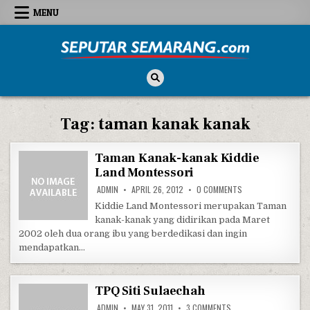
Skip to content
MENU
Seputar Semarang
All About Semarang
Tag:
taman kanak kanak
Taman Kanak-kanak Kiddie
Land Montessori
ON TAMAN KANAK-K
ADMIN
APRIL 26, 2012
0 COMMENTS
Kiddie Land Montessori merupakan Taman
kanak-kanak yang didirikan pada Maret
2002 oleh dua orang ibu yang berdedikasi dan ingin
mendapatkan…
TPQ Siti Sulaechah
ON TPQ SITI SULAECH
ADMIN
MAY 31, 2011
3 COMMENTS