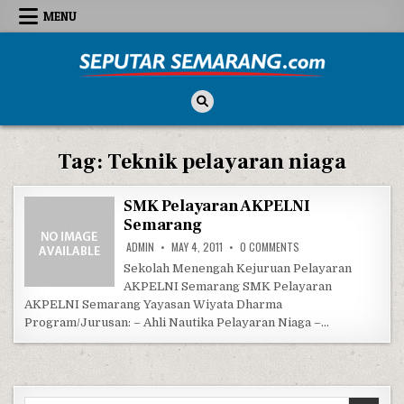
Skip to content
MENU
Seputar Semarang
All About Semarang
Tag:
Teknik pelayaran niaga
SMK Pelayaran AKPELNI
Semarang
ON SMK PELAYARAN AK
ADMIN
MAY 4, 2011
0 COMMENTS
Sekolah Menengah Kejuruan Pelayaran
AKPELNI Semarang SMK Pelayaran
AKPELNI Semarang Yayasan Wiyata Dharma
Program/Jurusan: – Ahli Nautika Pelayaran Niaga –…