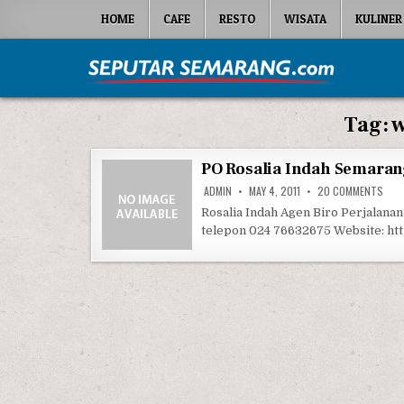
Skip to content
HOME
CAFE
RESTO
WISATA
KULINER
Seputar Semarang
All About Semarang
Tag:
w
PO Rosalia Indah Semara
ON P
ADMIN
MAY 4, 2011
20 COMMENTS
Rosalia Indah Agen Biro Perjalan
telepon 024 76632675 Website: http