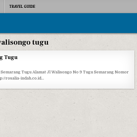
TRAVEL GUIDE
alisongo tugu
ng Tugu
O ROSALIA INDAH SEMARANG TUGU
an Semarang Tugu Alamat Jl Walisongo No 9 Tugu Semarang Nomor
://rosalia-indah.co.id…