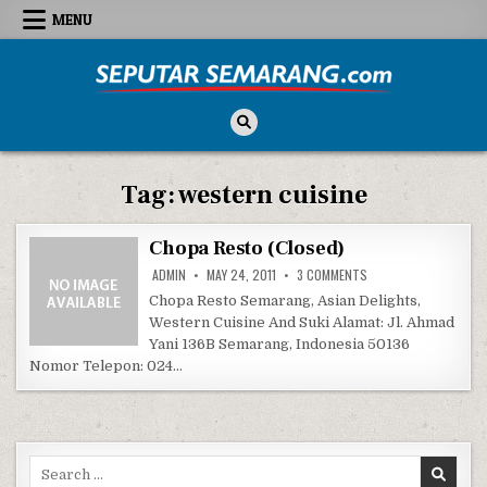
Skip to content
MENU
Seputar Semarang
All About Semarang
Tag:
western cuisine
Chopa Resto (Closed)
ON CHOPA RESTO (CL
ADMIN
MAY 24, 2011
3 COMMENTS
Chopa Resto Semarang, Asian Delights,
Western Cuisine And Suki Alamat: Jl. Ahmad
Yani 136B Semarang, Indonesia 50136
Nomor Telepon: 024…
Search for: