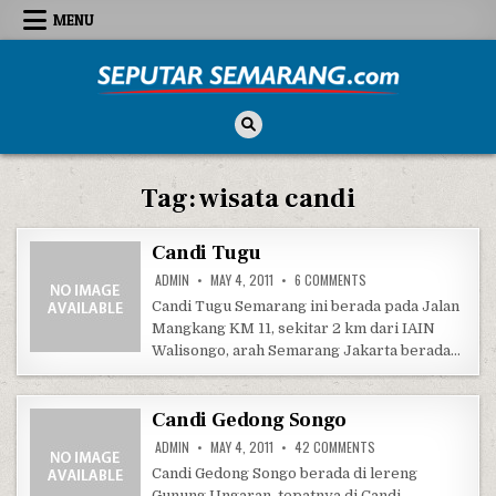
Skip to content
MENU
Seputar Semarang
All About Semarang
Tag:
wisata candi
Candi Tugu
ON CANDI TUGU
ADMIN
MAY 4, 2011
6 COMMENTS
Candi Tugu Semarang ini berada pada Jalan
Mangkang KM 11, sekitar 2 km dari IAIN
Walisongo, arah Semarang Jakarta berada…
Candi Gedong Songo
ON CANDI GEDONG SO
ADMIN
MAY 4, 2011
42 COMMENTS
Candi Gedong Songo berada di lereng
Gunung Ungaran, tepatnya di Candi