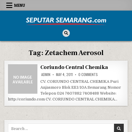
Skip to content
MENU
Seputar Semarang
All About Semarang
Tag:
Zetachem Aerosol
Coriundo Central Chemika
ON CORIUNDO CENTRAL
ADMIN
MAY 4, 2011
0 COMMENTS
CV. CORIUNDO CENTRAL CHEMIKA Puri
Anjasmoro Blok EE1/10A Semarang Nomor
Telepon 024 7607882 7608488 Website:
http://coriundo.com CV. CORIUNDO CENTRAL CHEMIKA…
Search for: