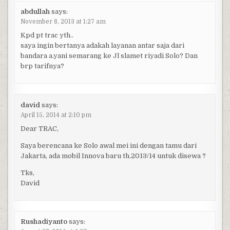
abdullah
says:
November 8, 2013 at 1:27 am
Kpd pt trac yth..
saya ingin bertanya adakah layanan antar saja dari
bandara a.yani semarang ke Jl slamet riyadi Solo? Dan
brp tarifnya?
david
says:
April 15, 2014 at 2:10 pm
Dear TRAC,
Saya berencana ke Solo awal mei ini dengan tamu dari
Jakarta, ada mobil Innova baru th.2013/14 untuk disewa ?
Tks,
David
Rushadiyanto
says: