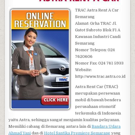
TRAC Astra Rent A Car
Semarang
Alamat: Grha TRAC Jl.
Gatot Subroto Blok F1 A
Kawasan Industri Candi
Semarang
Nomor Telepon: 024
7620606
Nomor Fax: 024 761 5933
Website:
http://www.trac.astra.co.id
Astra Rent Car (TRAC)
merupakan persewaan
mobil di bawah bendera
perusahaan otomotif
terkemuka di Indonesia
yaitu Astra, sehingga sangat menjamin kualitas pelayanan.
Memiliki cabang di Semarang antara lain di
Bandara Udara
Ahmad Yani
dan di
Hotel Santika Premiere Semarang
yang