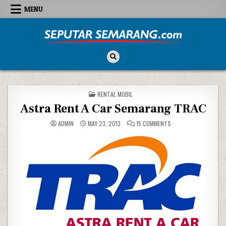
Skip to content
MENU
Seputar Semarang
All About Semarang
POSTED IN
RENTAL MOBIL
Astra Rent A Car Semarang TRAC
ON ASTRA RENT A CA
ADMIN
MAY 23, 2013
15 COMMENTS