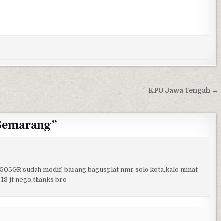
KPU Jawa Tengah →
 Semarang
”
 505GR sudah modif, barang bagusplat nmr solo kota,kalo minat
18 jt nego,thanks bro