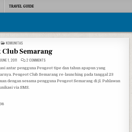
TRAVEL GUIDE
POSTED IN
KOMUNITAS
t Club Semarang
ON PEUGEOT CLUB SEMARANG
JUNE 1, 2011
2 COMMENTS
i antar pengguna Peugeot tipe dan tahun apapun yang
tarnya. Peugeot Club Semarang re-launching pada tanggal 23
uan dengan sesama pengguna Peugeot Semarang di jl. Pahlawan
unikasi via SMS.
136