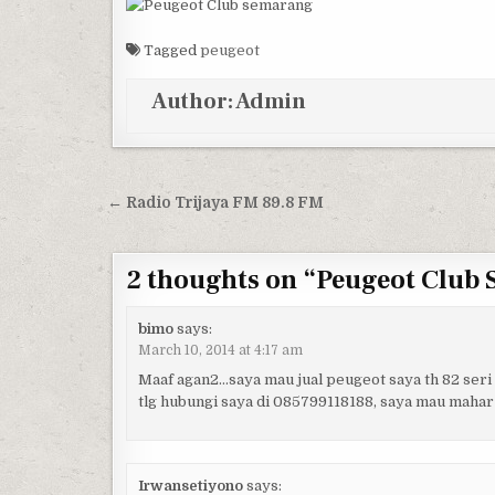
Tagged
peugeot
Author:
Admin
Post navigation
← Radio Trijaya FM 89.8 FM
2 thoughts on “
Peugeot Club
bimo
says:
March 10, 2014 at 4:17 am
Maaf agan2…saya mau jual peugeot saya th 82 seri
tlg hubungi saya di 085799118188, saya mau mahar 
Irwansetiyono
says: