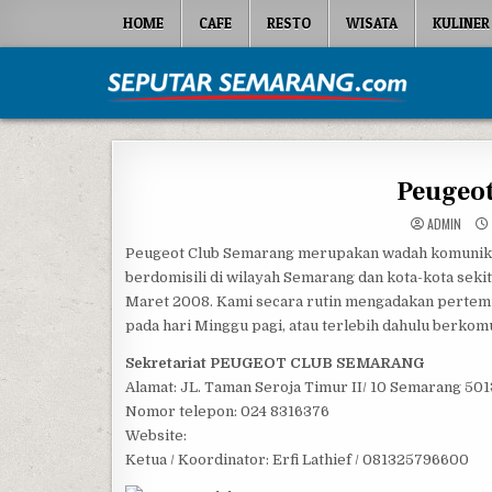
Skip to content
HOME
CAFE
RESTO
WISATA
KULINER
Seputar Semarang
All About Semarang
Peugeo
ADMIN
Peugeot Club Semarang merupakan wadah komunikas
berdomisili di wilayah Semarang dan kota-kota seki
Maret 2008. Kami secara rutin mengadakan pertem
pada hari Minggu pagi, atau terlebih dahulu berkom
Sekretariat PEUGEOT CLUB SEMARANG
Alamat: JL. Taman Seroja Timur II/ 10 Semarang 50
Nomor telepon: 024 8316376
Website:
Ketua / Koordinator: Erfi Lathief / 081325796600