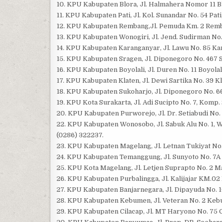
10. KPU Kabupaten Blora, Jl. Halmahera Nomor 11 Blo
11. KPU Kabupaten Pati, Jl. Kol. Sunandar No. 54 Pati
12. KPU Kabupaten Rembang,Jl. Pemuda Km. 2 Remba
13. KPU Kabupaten Wonogiri, Jl. Jend. Sudirman No.
14. KPU Kabupaten Karanganyar, Jl. Lawu No. 85 Ka
15. KPU Kabupaten Sragen, Jl. Diponegoro No. 467 S
16. KPU Kabupaten Boyolali, Jl. Duren No. 11 Boyolal
17. KPU Kabupaten Klaten, Jl. Dewi Sartika No. 39 Kl
18. KPU Kabupaten Sukoharjo, Jl. Diponegoro No. 6
19. KPU Kota Surakarta, Jl. Adi Sucipto No. 7, Komp.
20. KPU Kabupaten Purworejo, Jl. Dr. Setiabudi No.
22. KPU Kabupaten Wonosobo, Jl. Sabuk Alu No. 1, 
(0286) 322237.
23. KPU Kabupaten Magelang, Jl. Letnan Tukiyat No
24. KPU Kabupaten Temanggung, Jl. Sunyoto No. 7A
25. KPU Kota Magelang, Jl. Letjen Suprapto No. 2 M
26. KPU Kabupaten Purbalingga, Jl. Kalijajar KM.02
27. KPU Kabupaten Banjarnegara, Jl. Dipayuda No. 
28. KPU Kabupaten Kebumen, Jl. Veteran No. 2 Kebum
29. KPU Kabupaten Cilacap, Jl. MT Haryono No. 75 Ci