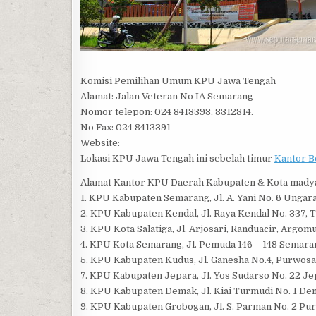
Komisi Pemilihan Umum KPU Jawa Tengah
Alamat: Jalan Veteran No IA Semarang
Nomor telepon: 024 8413393, 8312814.
No Fax: 024 8413391
Website:
Lokasi KPU Jawa Tengah ini sebelah timur
Kantor B
Alamat Kantor KPU Daerah Kabupaten & Kota madya
1. KPU Kabupaten Semarang, Jl. A. Yani No. 6 Unga
2. KPU Kabupaten Kendal, Jl. Raya Kendal No. 337, Tl
3. KPU Kota Salatiga, Jl. Arjosari, Randuacir, Argom
4. KPU Kota Semarang, Jl. Pemuda 146 – 148 Semaran
5. KPU Kabupaten Kudus, Jl. Ganesha No.4, Purwosa
7. KPU Kabupaten Jepara, Jl. Yos Sudarso No. 22 Jep
8. KPU Kabupaten Demak, Jl. Kiai Turmudi No. 1 Dem
9. KPU Kabupaten Grobogan, Jl. S. Parman No. 2 Purw