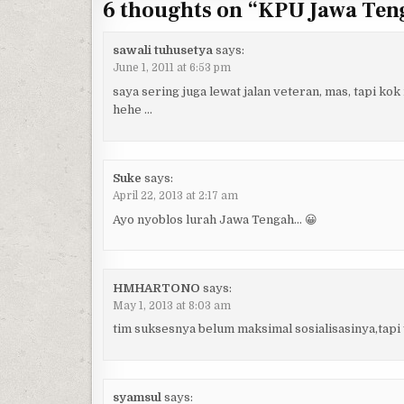
6 thoughts on “
KPU Jawa Ten
sawali tuhusetya
says:
June 1, 2011 at 6:53 pm
saya sering juga lewat jalan veteran, mas, tapi ko
hehe …
Suke
says:
April 22, 2013 at 2:17 am
Ayo nyoblos lurah Jawa Tengah… 😀
HMHARTONO
says:
May 1, 2013 at 8:03 am
tim suksesnya belum maksimal sosialisasinya,tapi
syamsul
says: