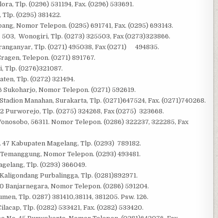
ra, Tlp. (0296) 531194, Fax. (0296) 533691.
, Tlp. (0295) 381422.
ng, Nomor Telepon. (0295) 691741, Fax. (0295) 693143.
 503, Wonogiri, Tlp. (0273) 325503, Fax (0273)323866.
ranganyar, Tlp. (0271) 495038, Fax (0271) 494835.
ragen, Telepon. (0271) 891767.
i, Tlp. (0276)321087.
aten, Tlp. (0272) 321494.
6 Sukoharjo, Nomor Telepon. (0271) 592619.
 Stadion Manahan, Surakarta, Tlp. (0271)647524, Fax. (0271)740268.
 2 Purworejo, Tlp. (0275) 324268, Fax (0275) 323668.
Wonosobo, 56311. Nomor Telepon. (0286) 322237, 322285, Fax
. 47 Kabupaten Magelang, Tlp. (0293) 789182.
 Temanggung, Nomor Telepon. (0293) 493481.
agelang, Tlp. (0293) 366049.
 Kaligondang Purbalingga, Tlp. (0281)892971.
10 Banjarnegara, Nomor Telepon. (0286) 591204.
en, Tlp. 0287) 381410,38114, 381205. Psw. 126.
lacap, Tlp. (0282) 533421, Fax. (0282) 533420.