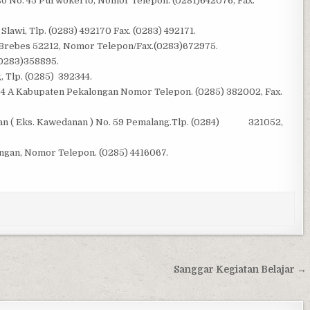
o No. 45 Purwokerto, Nomor Telepon. (0281)642076, Fax.
Slawi, Tlp. (0283) 492170 Fax. (0283) 492171.
 Brebes 52212, Nomor Telepon/Fax.(0283)672975.
(0283)358895.
, Tlp. (0285) 392344.
84 A Kabupaten Pekalongan Nomor Telepon. (0285) 382002, Fax.
atan ( Eks. Kawedanan ) No. 59 Pemalang.Tlp. (0284) 321052,
ongan, Nomor Telepon. (0285) 4416067.
Sanggar Kegiatan Belajar →