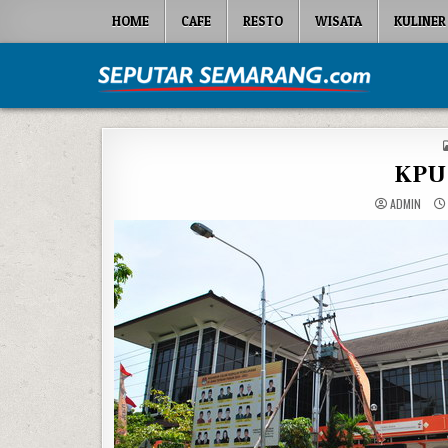
Skip to content
HOME
CAFE
RESTO
WISATA
KULINER
Seputar Semarang
All About Semarang
KPU 
ADMIN