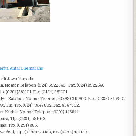
erita Antara Semarang
.
 di Jawa Tengah:
ran, Nomor Telepon. (024) 6922540 Fax. (024) 6922540.
p. (0294)381101, Fax. (0194) 381101.
ulyo, Salatiga. Nomor Telepon. (0298) 315960, Fax. (0298) 315960.
g, Tlp. Tlp. (024) 3547802, Fax. 3547802.
ri, Kudus, Nomor Telepon. (0291) 445544.
ara, Tlp. (0291) 591043.
ak, Tlp. (0291) 685.
odadi, Tlp. (0292) 421183, Fax (0292) 421183.