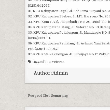
30. KPU Kabupaten Banyumas, Jl. Prop. DR. Soehars
(0281)642077.
31. KPU Kabupaten Tegal, Jl. Ade Irma Suryani No. 2 
32. KPU Kabupaten Brebes, Jl. MT. Haryono No. 76
33. KPU Kota Tegal, Jl.Sumbadra No. 20 Tegal, Tlp. 
34. KPU Kabupaten Batang, Jl. Veteran No. 10 Batang
35. KPU Kabupaten Pekalongan, Jl. Mandurejo N0. 
(0285)382001.
36. KPU Kabupaten Pemalang, Jl. Achmad Yani Sel
Fax. (0284) 323067.
37. KPU Kota Pekalongan, Jl. Sriwijaya No.17 Pekal
Tagged
kpu
,
veteran
Author:
Admin
Post navigation
← Peugeot Club Semarang