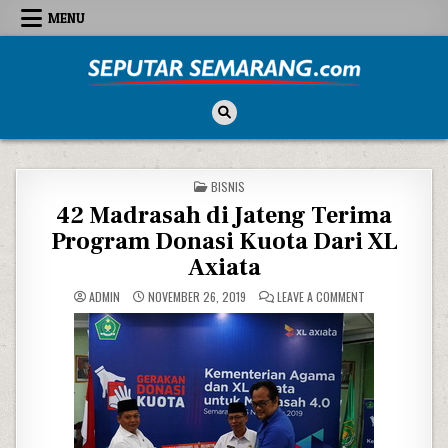
Skip to content
MENU
Seputar Semarang
All About Semarang
POSTED IN
BISNIS
42 Madrasah di Jateng Terima
Program Donasi Kuota Dari XL
Axiata
ON 42 MADRASAH
ADMIN
NOVEMBER 26, 2019
LEAVE A COMMENT