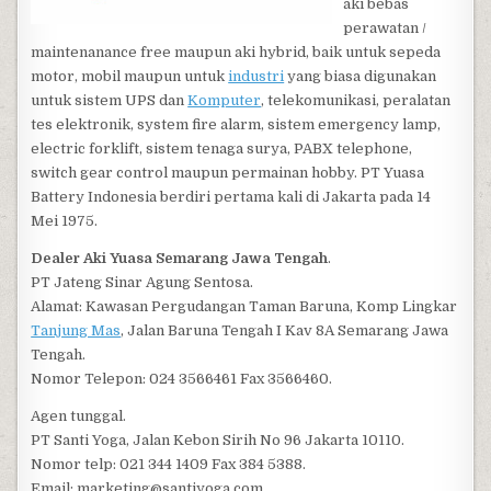
aki bebas
perawatan /
maintenanance free maupun aki hybrid, baik untuk sepeda
motor, mobil maupun untuk
industri
yang biasa digunakan
untuk sistem UPS dan
Komputer
, telekomunikasi, peralatan
tes elektronik, system fire alarm, sistem emergency lamp,
electric forklift, sistem tenaga surya, PABX telephone,
switch gear control maupun permainan hobby. PT Yuasa
Battery Indonesia berdiri pertama kali di Jakarta pada 14
Mei 1975.
Dealer Aki Yuasa Semarang Jawa Tengah
.
PT Jateng Sinar Agung Sentosa.
Alamat: Kawasan Pergudangan Taman Baruna, Komp Lingkar
Tanjung Mas
, Jalan Baruna Tengah I Kav 8A Semarang Jawa
Tengah.
Nomor Telepon: 024 3566461 Fax 3566460.
Agen tunggal.
PT Santi Yoga, Jalan Kebon Sirih No 96 Jakarta 10110.
Nomor telp: 021 344 1409 Fax 384 5388.
Email: marketing@santiyoga.com