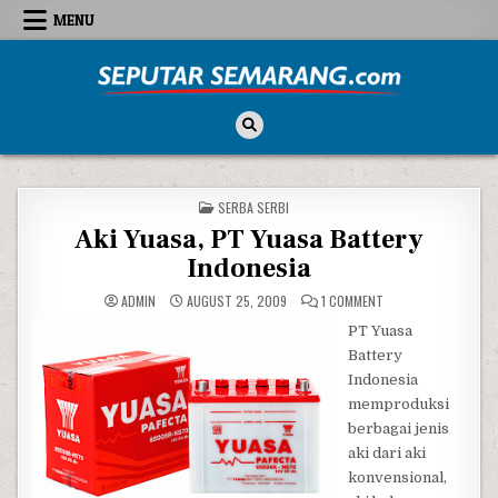
Skip to content
MENU
Seputar Semarang
All About Semarang
POSTED IN
SERBA SERBI
Aki Yuasa, PT Yuasa Battery
Indonesia
ON AKI YUASA, PT Y
ADMIN
AUGUST 25, 2009
1 COMMENT
PT Yuasa
Battery
Indonesia
memproduksi
berbagai jenis
aki dari aki
konvensional,